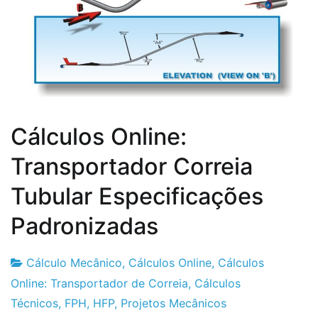
Cálculos Online:
Transportador Correia
Tubular Especificações
Padronizadas
Cálculo Mecânico
,
Cálculos Online
,
Cálculos
Fabrica
1
Online: Transportador de Correia
,
Cálculos
do
de
Técnicos
,
FPH
,
HFP
,
Projetos Mecânicos