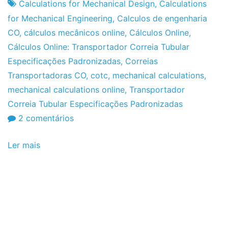
Projeto
Abril
Calculations for Mechanical Design
,
Calculations
de
for Mechanical Engineering
,
Calculos de engenharia
2012
CO
,
cálculos mecânicos online
,
Cálculos Online
,
Cálculos Online: Transportador Correia Tubular
Especificações Padronizadas
,
Correias
Transportadoras CO
,
cotc
,
mechanical calculations
,
mechanical calculations online
,
Transportador
Correia Tubular Especificações Padronizadas
em
2 comentários
Cálculos
Ler mais
Online:
Transportador
Correia
Tubular
Especificações
Padronizadas