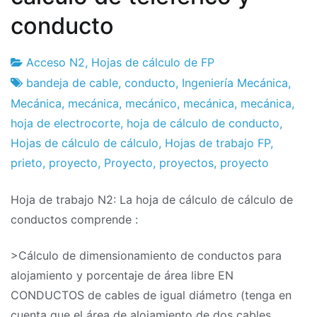
conducto
Acceso N2
,
Hojas de cálculo de FP
Fábrica
24
bandeja de cable
,
conducto
,
Ingeniería Mecánica
,
de
el
Mecánica
,
mecánica
,
mecánico
,
mecánica
,
mecánica
,
proyectos
julio
hoja de electrocorte
,
hoja de cálculo de conducto
,
el
Hojas de cálculo de cálculo
,
Hojas de trabajo FP
,
2019
prieto
,
proyecto
,
Proyecto
,
proyectos
,
proyecto
Hoja de trabajo N2: La hoja de cálculo de cálculo de
conductos comprende :
>Cálculo de dimensionamiento de conductos para
alojamiento y porcentaje de área libre EN
CONDUCTOS de cables de igual diámetro (tenga en
cuenta que el área de alojamiento de dos cables