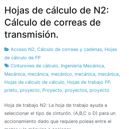
Hojas de cálculo de N2:
Cálculo de correas de
transmisión.
Acceso N2
,
Cálculo de correas y cadenas
,
Hojas
Fábrica
10
de cálculo de FP
de
de
Cinturones de cálculo
,
Ingeniería Mecánica
,
proyectos
May
Mecánica
,
mecánica
,
mecánico
,
mecánica
,
mecánica
,
de
Hojas de cálculo de cálculo
,
Hojas de trabajo FP
,
2019
prieto
,
proyecto
,
Proyecto
,
proyectos
,
proyecto
Hoja de trabajo N2: La hoja de trabajo ayuda a
seleccionar el tipo de cinturón. (A,B,C o D) para un
accionamiento dado que requiere poleas entre el