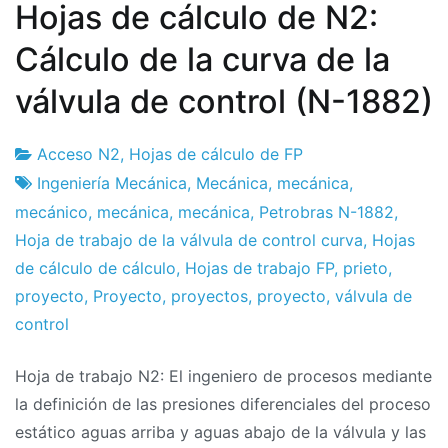
Hojas de cálculo de N2:
Cálculo de la curva de la
válvula de control (N-1882)
Acceso N2
,
Hojas de cálculo de FP
Fábrica
11
Ingeniería Mecánica
,
Mecánica
,
mecánica
,
de
el
mecánico
,
mecánica
,
mecánica
,
Petrobras N-1882
,
proyectos
septiembre
Hoja de trabajo de la válvula de control curva
,
Hojas
el
de cálculo de cálculo
,
Hojas de trabajo FP
,
prieto
,
2019
proyecto
,
Proyecto
,
proyectos
,
proyecto
,
válvula de
control
Hoja de trabajo N2: El ingeniero de procesos mediante
la definición de las presiones diferenciales del proceso
estático aguas arriba y aguas abajo de la válvula y las