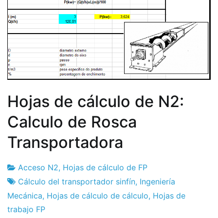
Hojas de cálculo de N2:
Calculo de Rosca
Transportadora
Acceso N2
,
Hojas de cálculo de FP
Fábrica
24
Cálculo del transportador sinfín
,
Ingeniería
de
de
Mecánica
,
Hojas de cálculo de cálculo
,
Hojas de
proyectos
enero
trabajo FP