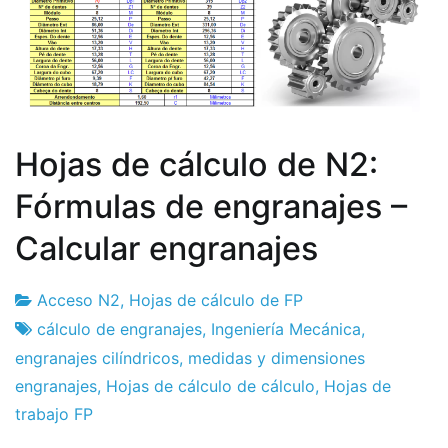
Hojas de cálculo de N2:
Fórmulas de engranajes –
Calcular engranajes
Acceso N2
,
Hojas de cálculo de FP
Fábrica
11
cálculo de engranajes
,
Ingeniería Mecánica
,
de
de
engranajes cilíndricos
,
medidas y dimensiones
proyectos
febrero
engranajes
,
Hojas de cálculo de cálculo
,
Hojas de
de
trabajo FP
2019