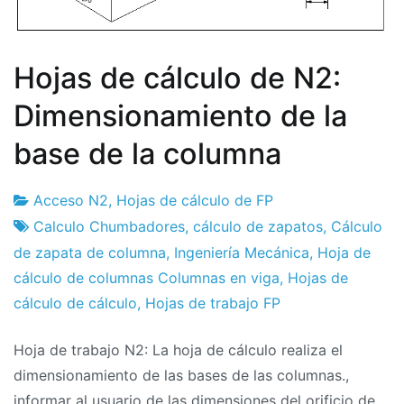
Hojas de cálculo de N2:
Dimensionamiento de la
base de la columna
Acceso N2
,
Hojas de cálculo de FP
Fábrica
7
Calculo Chumbadores
,
cálculo de zapatos
,
Cálculo
de
de
de zapata de columna
,
Ingeniería Mecánica
,
Hoja de
proyectos
agosto
cálculo de columnas Columnas en viga
,
Hojas de
de
cálculo de cálculo
,
Hojas de trabajo FP
2018
Hoja de trabajo N2: La hoja de cálculo realiza el
dimensionamiento de las bases de las columnas.,
informar al usuario de las dimensiones del orificio de