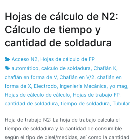
Hojas de cálculo de N2:
Cálculo de tiempo y
cantidad de soldadura
Acceso N2
,
Hojas de cálculo de FP
Fábrica
13
automático
,
calculo de soldadura
,
Chaflán K
,
de
de
chaflán en forma de V
,
Chaflán en V/2
,
chaflán en
proyectos
agosto
forma de X
,
Electrodo
,
Ingeniería Mecánica
,
yo mag
,
de
Hojas de cálculo de cálculo
,
Hojas de trabajo FP
,
2018
cantidad de soldadura
,
tiempo de soldadura
,
Tubular
Hoja de trabajo N2: La hoja de trabajo calcula el
tiempo de soldadura y la cantidad de consumible
según el tipo de bisel/medidas, así como la cantidad