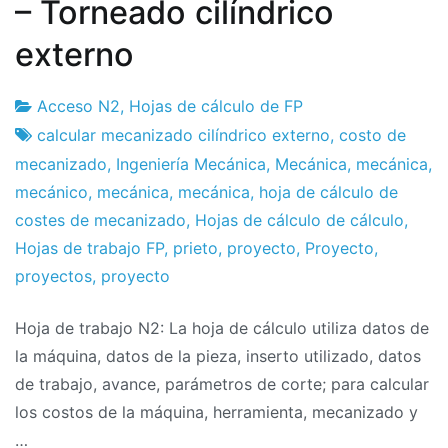
– Torneado cilíndrico
externo
Acceso N2
,
Hojas de cálculo de FP
Fábrica
16
calcular mecanizado cilíndrico externo
,
costo de
de
de
mecanizado
,
Ingeniería Mecánica
,
Mecánica
,
mecánica
,
proyectos
junio
mecánico
,
mecánica
,
mecánica
,
hoja de cálculo de
de
costes de mecanizado
,
Hojas de cálculo de cálculo
,
2019
Hojas de trabajo FP
,
prieto
,
proyecto
,
Proyecto
,
proyectos
,
proyecto
Hoja de trabajo N2: La hoja de cálculo utiliza datos de
la máquina, datos de la pieza, inserto utilizado, datos
de trabajo, avance, parámetros de corte; para calcular
los costos de la máquina, herramienta, mecanizado y
…