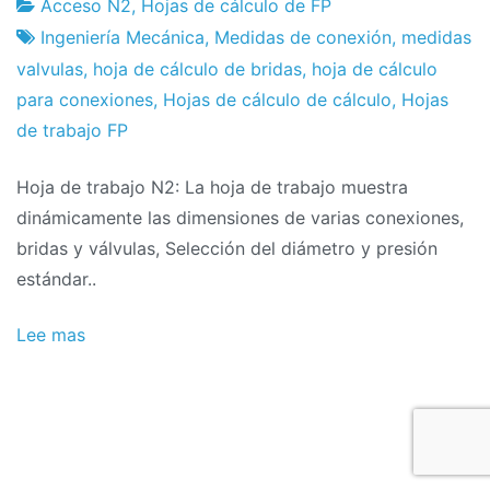
Acceso N2
,
Hojas de cálculo de FP
Fábrica
9
Ingeniería Mecánica
,
Medidas de conexión
,
medidas
de
de
valvulas
,
hoja de cálculo de bridas
,
hoja de cálculo
proyectos
October
para conexiones
,
Hojas de cálculo de cálculo
,
Hojas
de
de trabajo FP
2017
Hoja de trabajo N2: La hoja de trabajo muestra
dinámicamente las dimensiones de varias conexiones,
bridas y válvulas, Selección del diámetro y presión
estándar..
Lee mas