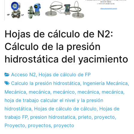
Hojas de cálculo de N2:
Cálculo de la presión
hidrostática del yacimiento
Acceso N2
,
Hojas de cálculo de FP
Fábrica
29
Calculo la presión hidrostática
,
Ingeniería Mecánica
,
de
el
Mecánica
,
mecánica
,
mecánico
,
mecánica
,
mecánica
,
proyectos
julio
hoja de trabajo calcular el nivel y la presión
el
hidrostática
,
Hojas de cálculo de cálculo
,
Hojas de
2019
trabajo FP
,
presion hidrostatica
,
prieto
,
proyecto
,
Proyecto
,
proyectos
,
proyecto