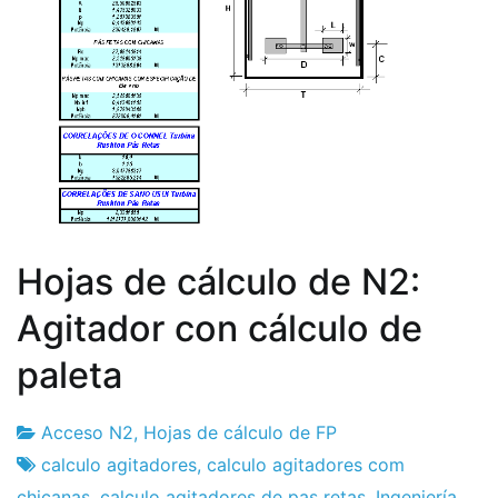
Hojas de cálculo de N2:
Agitador con cálculo de
paleta
Acceso N2
,
Hojas de cálculo de FP
Fábrica
23
calculo agitadores
,
calculo agitadores com
de
de
chicanas
,
calculo agitadores de pas retas
,
Ingeniería