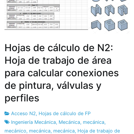
Hojas de cálculo de N2:
Hoja de trabajo de área
para calcular conexiones
de pintura, válvulas y
perfiles
Acceso N2
,
Hojas de cálculo de FP
Fábrica
16
Ingeniería Mecánica
,
Mecánica
,
mecánica
,
de
el
mecánico
,
mecánica
,
mecánica
,
Hoja de trabajo de