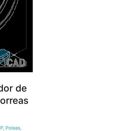
dor de
correas
P
,
Poleas
,