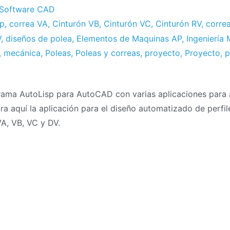
Software CAD
sp
,
correa VA
,
Cinturón VB
,
Cinturón VC
,
Cinturón RV
,
corre
V
,
diseños de polea
,
Elementos de Maquinas AP
,
Ingeniería
,
mecánica
,
Poleas
,
Poleas y correas
,
proyecto
,
Proyecto
,
p
ama AutoLisp para AutoCAD con varias aplicaciones para 
a aquí la aplicación para el diseño automatizado de perfil
A, VB, VC y DV.