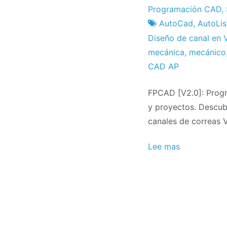
Fábrica
22
Programación CAD
,
de
el
AutoCad
,
AutoLi
proyectos
julio
Diseño de canal en 
el
mecánica
,
mecánico
2021
CAD AP
FPCAD [V2.0]: Progr
y proyectos. Descubr
canales de correas V
Lee mas