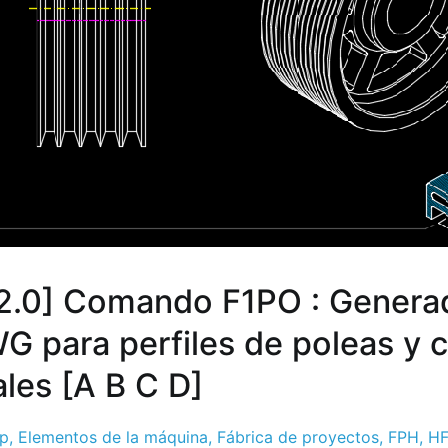
2.0] Comando F1PO : Genera
G para perfiles de poleas y 
ales [A B C D]
sp
,
Elementos de la máquina
,
Fábrica de proyectos
,
FPH
,
HF