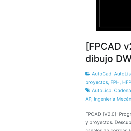
[FPCAD v
dibujo DW
AutoCad
,
AutoLi
Fábrica
25
proyectos
,
FPH
,
HFP
de
el
AutoLisp
,
Cadena
proyectos
julio
AP
,
Ingeniería Mecán
el
FPCAD [V2.0]: Progr
2021
y proyectos. Descubr
canales de correas V