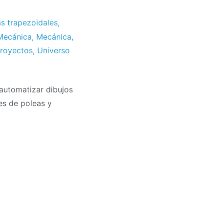
as trapezoidales
,
 Mecánica
,
Mecánica
,
royectos
,
Universo
automatizar dibujos
es de poleas y