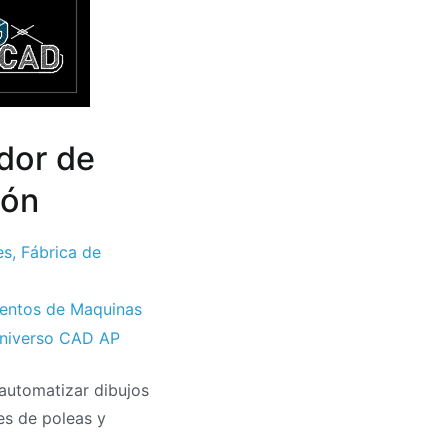
dor de
ión
es
,
Fábrica de
entos de Maquinas
niverso CAD AP
automatizar dibujos
es de poleas y