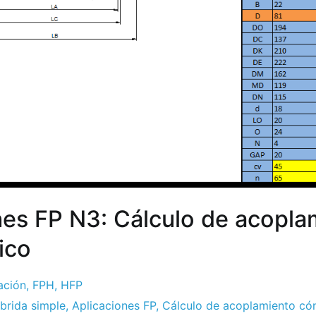
nes FP N3: Cálculo de acopla
ico
ación
,
FPH
,
HFP
brida simple
,
Aplicaciones FP
,
Cálculo de acoplamiento có