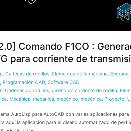
2.0] Comando F1CO : Genera
G para corriente de transmis
sp
,
Cadenas de rodillos
,
Elementos de la máquina
,
Engranaj
,
Programación CAD
,
Software CAD
s
,
Cadenas de rodillos
,
diseño de corriente de rodillo
,
Elem
ica
,
Mecánica
,
mecánica
,
mecánico
,
mecánica
,
Proyecto
,
U
ama AutoLisp para AutoCAD con varias aplicaciones para 
a aquí la aplicación para el diseño automatizado de perfil
A, VB, VC y DV.