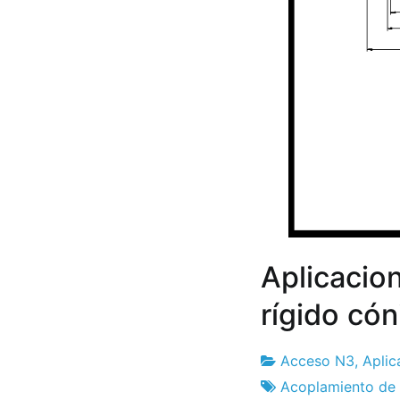
Aplicacio
rígido cón
Acceso N3
,
Aplic
Fábrica
3
Acoplamiento de 