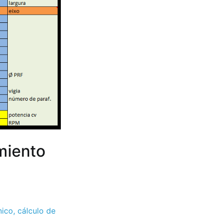
miento
nico
,
cálculo de