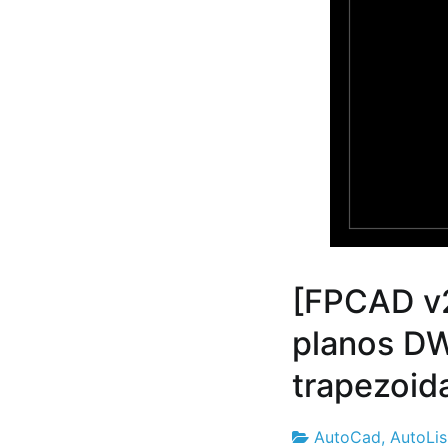
[FPCAD v
planos DW
trapezoid
AutoCad
,
AutoLi