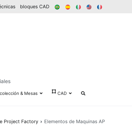
BR
ES
ÉL
EN
FR
écnicas
bloques CAD
iales
colección & Mesas
CAD
e Project Factory
Elementos de Maquinas AP