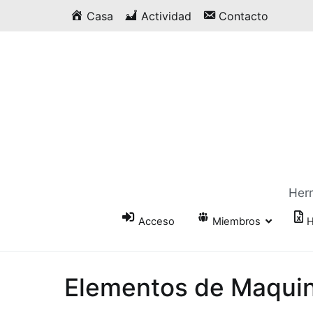
Saltar
Casa
Actividad
Contacto
al
contenido
Herr
Acceso
Miembros
H
Elementos de Maqui