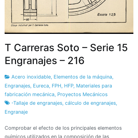
T Carreras Soto – Serie 15
Engranajes – 216
Acero inoxidable
,
Elementos de la máquina
,
Fábrica
23
Engranajes
,
Eureca
,
FPH
,
HFP
,
Materiales para
de
de
fabricación mecánica
,
Proyectos Mecánicos
proyectos
febrero
-Tallaje de engranajes
,
cálculo de engranajes
,
de
Engranaje
2024
Comprobar el efecto de los principales elementos
químicos utilizados en la composición de las