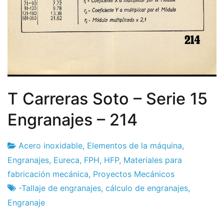
T Carreras Soto – Serie 15
Engranajes – 214
Acero inoxidable
,
Elementos de la máquina
,
Fábrica
2
Engranajes
,
Eureca
,
FPH
,
HFP
,
Materiales para
de
de
fabricación mecánica
,
Proyectos Mecánicos
proyectos
marzo
-Tallaje de engranajes
,
cálculo de engranajes
,
a
Engranaje
2024