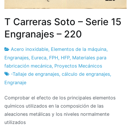
T Carreras Soto – Serie 15
Engranajes – 220
Acero inoxidable
,
Elementos de la máquina
,
Fábrica
26
Engranajes
,
Eureca
,
FPH
,
HFP
,
Materiales para
de
de
fabricación mecánica
,
Proyectos Mecánicos
proyectos
febrero
-Tallaje de engranajes
,
cálculo de engranajes
,
de
Engranaje
2024
Comprobar el efecto de los principales elementos
químicos utilizados en la composición de las
aleaciones metálicas y los niveles normalmente
utilizados