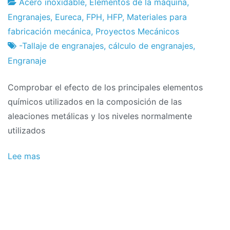
Acero inoxidable
,
Elementos de la máquina
,
Fábrica
21
Engranajes
,
Eureca
,
FPH
,
HFP
,
Materiales para
de
de
fabricación mecánica
,
Proyectos Mecánicos
proyectos
febrero
-Tallaje de engranajes
,
cálculo de engranajes
,
de
Engranaje
2024
Comprobar el efecto de los principales elementos
químicos utilizados en la composición de las
aleaciones metálicas y los niveles normalmente
utilizados
Lee mas