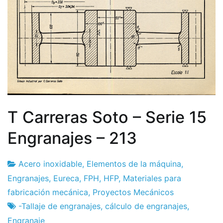
T Carreras Soto – Serie 15
Engranajes – 213
Acero inoxidable
,
Elementos de la máquina
,
Fábrica
20
Engranajes
,
Eureca
,
FPH
,
HFP
,
Materiales para
de
de
fabricación mecánica
,
Proyectos Mecánicos
proyectos
febrero
-Tallaje de engranajes
,
cálculo de engranajes
,
de
Engranaje