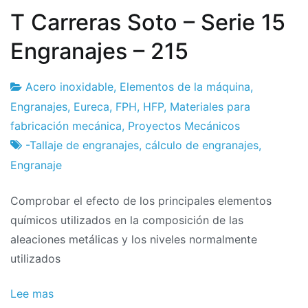
T Carreras Soto – Serie 15
Engranajes – 215
Acero inoxidable
,
Elementos de la máquina
,
Fábrica
22
Engranajes
,
Eureca
,
FPH
,
HFP
,
Materiales para
de
de
fabricación mecánica
,
Proyectos Mecánicos
proyectos
febrero
-Tallaje de engranajes
,
cálculo de engranajes
,
de
Engranaje
2024
Comprobar el efecto de los principales elementos
químicos utilizados en la composición de las
aleaciones metálicas y los niveles normalmente
utilizados
Lee mas