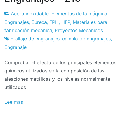
Acero inoxidable
,
Elementos de la máquina
,
Fábrica
25
Engranajes
,
Eureca
,
FPH
,
HFP
,
Materiales para
de
de
fabricación mecánica
,
Proyectos Mecánicos
proyectos
febrero
-Tallaje de engranajes
,
cálculo de engranajes
,
de
Engranaje
2024
Comprobar el efecto de los principales elementos
químicos utilizados en la composición de las
aleaciones metálicas y los niveles normalmente
utilizados
Lee mas