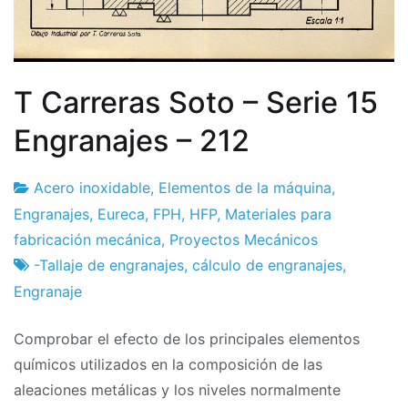
T Carreras Soto – Serie 15
Engranajes – 212
Acero inoxidable
,
Elementos de la máquina
,
Fábrica
19
Engranajes
,
Eureca
,
FPH
,
HFP
,
Materiales para
de
de
fabricación mecánica
,
Proyectos Mecánicos
proyectos
febrero
-Tallaje de engranajes
,
cálculo de engranajes
,
de
Engranaje
2024
Comprobar el efecto de los principales elementos
químicos utilizados en la composición de las
aleaciones metálicas y los niveles normalmente