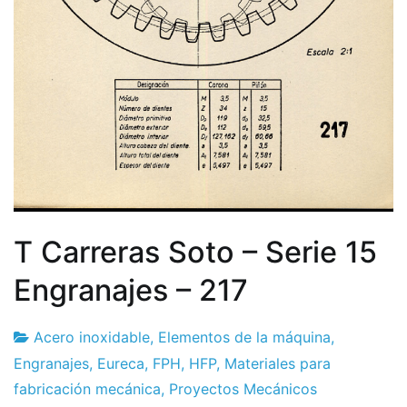
T Carreras Soto – Serie 15
Engranajes – 217
Acero inoxidable
,
Elementos de la máquina
,
Fábrica
24
Engranajes
,
Eureca
,
FPH
,
HFP
,
Materiales para
de
de
fabricación mecánica
,
Proyectos Mecánicos