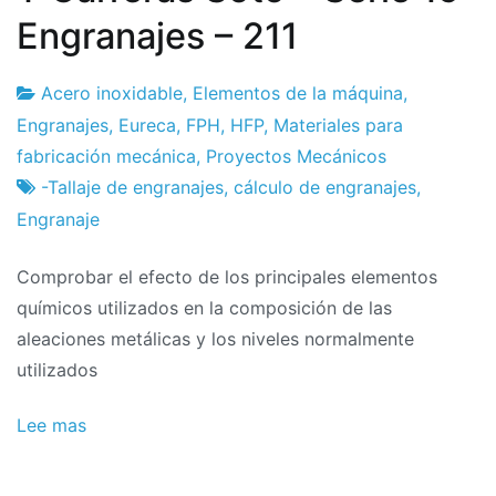
Engranajes – 211
Acero inoxidable
,
Elementos de la máquina
,
Fábrica
17
Engranajes
,
Eureca
,
FPH
,
HFP
,
Materiales para
de
de
fabricación mecánica
,
Proyectos Mecánicos
proyectos
febrero
-Tallaje de engranajes
,
cálculo de engranajes
,
de
Engranaje
2024
Comprobar el efecto de los principales elementos
químicos utilizados en la composición de las
aleaciones metálicas y los niveles normalmente
utilizados
Lee mas