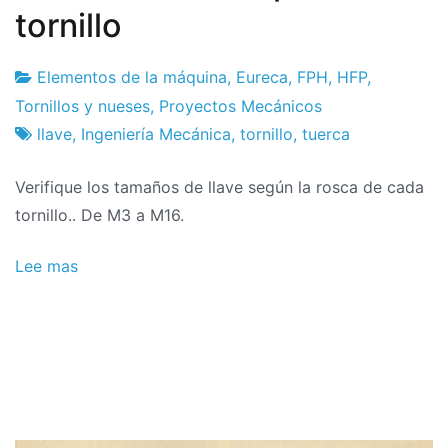
tornillo
Elementos de la máquina
,
Eureca
,
FPH
,
HFP
,
Fábrica
7
Tornillos y nueses
,
Proyectos Mecánicos
de
de
llave
,
Ingeniería Mecánica
,
tornillo
,
tuerca
proyectos
febrero
Verifique los tamaños de llave según la rosca de cada
de
tornillo.. De M3 a M16.
2026
Lee mas