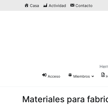
Saltar
Casa
Actividad
Contacto
al
contenido
Herr
Acceso
Miembros
H
Materiales para fabr