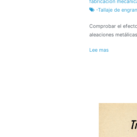
Fábrica
2
fabricación mecánic
de
de
-Tallaje de engra
proyectos
marzo
Comprobar el efecto 
a
aleaciones metálicas
2024
Lee mas