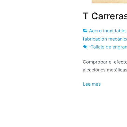
T Carrera
Acero inoxidable
Fábrica
26
fabricación mecánic
de
de
-Tallaje de engra
proyectos
febrero
Comprobar el efecto 
de
aleaciones metálicas
2024
Lee mas