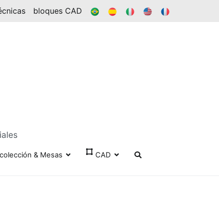
BR
ES
ÉL
EN
FR
écnicas
bloques CAD
iales
colección & Mesas
CAD