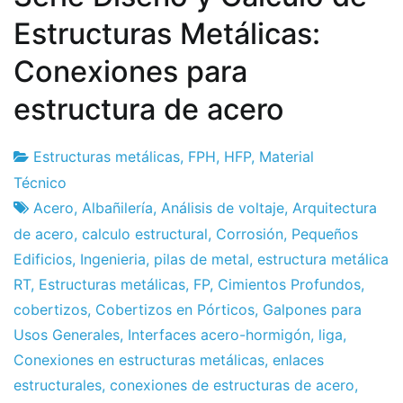
Estructuras Metálicas:
Conexiones para
estructura de acero
Estructuras metálicas
,
FPH
,
HFP
,
Material
Fábrica
4
Técnico
de
de
Acero
,
Albañilería
,
Análisis de voltaje
,
Arquitectura
proyectos
junio
de acero
,
calculo estructural
,
Corrosión
,
Pequeños
de
Edificios
,
Ingenieria
,
pilas de metal
,
estructura metálica
2011
RT
,
Estructuras metálicas
,
FP
,
Cimientos Profundos
,
cobertizos
,
Cobertizos en Pórticos
,
Galpones para
Usos Generales
,
Interfaces acero-hormigón
,
liga
,
Conexiones en estructuras metálicas
,
enlaces
estructurales
,
conexiones de estructuras de acero
,