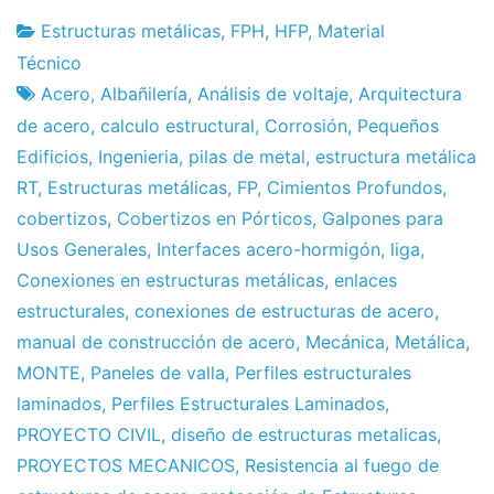
Estructuras metálicas
,
FPH
,
HFP
,
Material
Fábrica
7
Técnico
de
de
Acero
,
Albañilería
,
Análisis de voltaje
,
Arquitectura
proyectos
May
de acero
,
calculo estructural
,
Corrosión
,
Pequeños
de
Edificios
,
Ingenieria
,
pilas de metal
,
estructura metálica
2013
RT
,
Estructuras metálicas
,
FP
,
Cimientos Profundos
,
cobertizos
,
Cobertizos en Pórticos
,
Galpones para
Usos Generales
,
Interfaces acero-hormigón
,
liga
,
Conexiones en estructuras metálicas
,
enlaces
estructurales
,
conexiones de estructuras de acero
,
manual de construcción de acero
,
Mecánica
,
Metálica
,
MONTE
,
Paneles de valla
,
Perfiles estructurales
laminados
,
Perfiles Estructurales Laminados
,
PROYECTO CIVIL
,
diseño de estructuras metalicas
,
PROYECTOS MECANICOS
,
Resistencia al fuego de