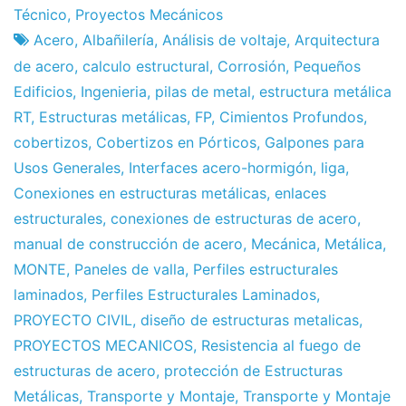
Fábrica
9
Técnico
,
Proyectos Mecánicos
de
de
Acero
,
Albañilería
,
Análisis de voltaje
,
Arquitectura
proyectos
May
de acero
,
calculo estructural
,
Corrosión
,
Pequeños
de
Edificios
,
Ingenieria
,
pilas de metal
,
estructura metálica
2013
RT
,
Estructuras metálicas
,
FP
,
Cimientos Profundos
,
cobertizos
,
Cobertizos en Pórticos
,
Galpones para
Usos Generales
,
Interfaces acero-hormigón
,
liga
,
Conexiones en estructuras metálicas
,
enlaces
estructurales
,
conexiones de estructuras de acero
,
manual de construcción de acero
,
Mecánica
,
Metálica
,
MONTE
,
Paneles de valla
,
Perfiles estructurales
laminados
,
Perfiles Estructurales Laminados
,
PROYECTO CIVIL
,
diseño de estructuras metalicas
,
PROYECTOS MECANICOS
,
Resistencia al fuego de
estructuras de acero
,
protección de Estructuras
Metálicas
,
Transporte y Montaje
,
Transporte y Montaje