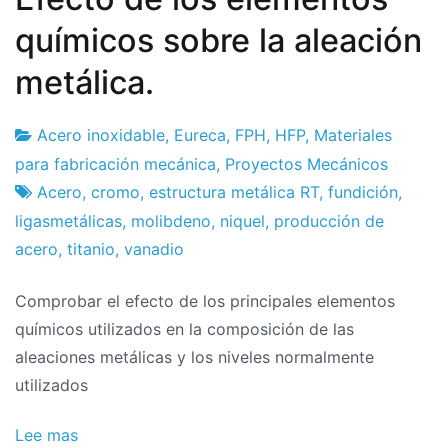
químicos sobre la aleación
metálica.
Acero inoxidable
,
Eureca
,
FPH
,
HFP
,
Materiales
Fábrica
4
para fabricación mecánica
,
Proyectos Mecánicos
de
de
Acero
,
cromo
,
estructura metálica RT
,
fundición
,
proyectos
marzo
ligasmetálicas
,
molibdeno
,
niquel
,
producción de
a
acero
,
titanio
,
vanadio
2023
Comprobar el efecto de los principales elementos
químicos utilizados en la composición de las
aleaciones metálicas y los niveles normalmente
utilizados
Lee mas