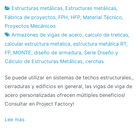
Estructuras metálicas
,
Estructuras metálicas
,
Fábrica
17
Fábrica de proyectos
,
FPH
,
HFP
,
Material Técnico
,
de
de
Proyectos Mecánicos
proyectos
marzo
Armazones de vigas de acero
,
calculo de trelicas
,
a
calcular estructura metalica
,
estructura metálica RT
,
2015
FP
,
MONTE
,
diseño de armadura
,
Serie Diseño y
Cálculo de Estructuras Metálicas
,
cerchas
Se puede utilizar en sistemas de techos estructurales.,
cerraduras y edificios en general, las vigas de viga de
acero personalizadas ofrecen múltiples beneficios!
Consultar en Project Factory!
Lee mas