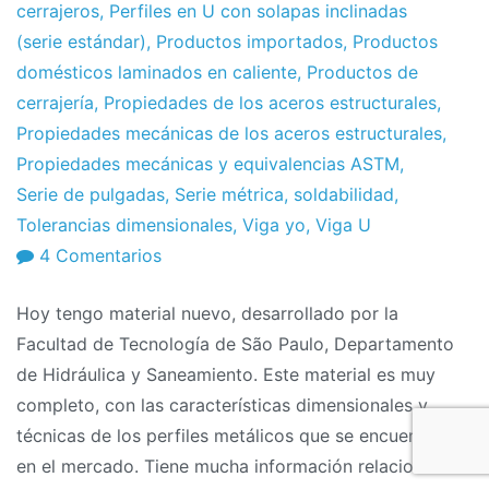
cerrajeros
,
Perfiles en U con solapas inclinadas
(serie estándar)
,
Productos importados
,
Productos
domésticos laminados en caliente
,
Productos de
cerrajería
,
Propiedades de los aceros estructurales
,
Propiedades mecánicas de los aceros estructurales
,
Propiedades mecánicas y equivalencias ASTM
,
Serie de pulgadas
,
Serie métrica
,
soldabilidad
,
Tolerancias dimensionales
,
Viga yo
,
Viga U
en
4 Comentarios
Manual
Hoy tengo material nuevo, desarrollado por la
técnico:
Facultad de Tecnología de São Paulo, Departamento
Perfiles
de Hidráulica y Saneamiento. Este material es muy
metálicos
completo, con las características dimensionales y
técnicas de los perfiles metálicos que se encuentran
en el mercado. Tiene mucha información relacionada