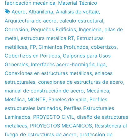
Fábrica
3
fabricación mecánica
,
Material Técnico
de
de
Acero
,
Albañilería
,
Análisis de voltaje
,
proyectos
May
Arquitectura de acero
,
calculo estructural
,
de
Corrosión
,
Pequeños Edificios
,
Ingenieria
,
pilas de
2013
metal
,
estructura metálica RT
,
Estructuras
metálicas
,
FP
,
Cimientos Profundos
,
cobertizos
,
Cobertizos en Pórticos
,
Galpones para Usos
Generales
,
Interfaces acero-hormigón
,
liga
,
Conexiones en estructuras metálicas
,
enlaces
estructurales
,
conexiones de estructuras de acero
,
manual de construcción de acero
,
Mecánica
,
Metálica
,
MONTE
,
Paneles de valla
,
Perfiles
estructurales laminados
,
Perfiles Estructurales
Laminados
,
PROYECTO CIVIL
,
diseño de estructuras
metalicas
,
PROYECTOS MECANICOS
,
Resistencia al
fuego de estructuras de acero
,
protección de