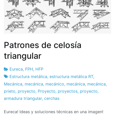
Patrones de celosía
triangular
Eureca
,
FPH
,
HFP
Fábrica
24
Estructura metálica
,
estructura metálica RT
,
de
de
Mecánica
,
mecánica
,
mecánico
,
mecánica
,
mecánica
,
proyectos
enero
prieto
,
proyecto
,
Proyecto
,
proyectos
,
proyecto
,
de
armadura triangular
,
cerchas
2020
Eureca! Ideas y soluciones técnicas en una imagen!