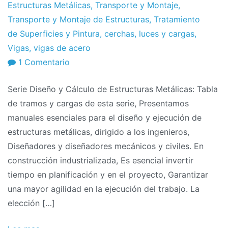
Estructuras Metálicas
,
Transporte y Montaje
,
Transporte y Montaje de Estructuras
,
Tratamiento
de Superficies y Pintura
,
cerchas
,
luces y cargas
,
Vigas
,
vigas de acero
en
1 Comentario
Serie
Serie Diseño y Cálculo de Estructuras Metálicas: Tabla
Diseño
de tramos y cargas de esta serie, Presentamos
y
manuales esenciales para el diseño y ejecución de
Cálculo
estructuras metálicas, dirigido a los ingenieros,
de
Diseñadores y diseñadores mecánicos y civiles. En
Estructuras
construcción industrializada, Es esencial invertir
Metálicas:
tiempo en planificación y en el proyecto, Garantizar
Tabla
una mayor agilidad en la ejecución del trabajo. La
de
elección […]
tramos
y