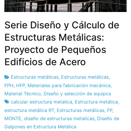
Serie Diseño y Cálculo de
Estructuras Metálicas:
Proyecto de Pequeños
Edificios de Acero
Estructuras metálicas
,
Estructuras metálicas
,
Fábrica
26
FPH
,
HFP
,
Materiales para fabricación mecánica
,
de
de
Material Técnico
,
Diseño y selección de equipos
proyectos
enero
calcular estructura metalica
,
Estructura metálica
,
de
estructura metálica RT
,
Estructuras metálicas
,
FP
,
2016
MONTE
,
diseño de estructuras metalicas
,
Diseño de
Galpones en Estructura Metálica