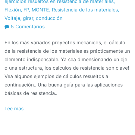
el
ejercicios resueltos en resistencia de materiales
,
2012
Flexión
,
FP
,
MONTE
,
Resistencia de los materiales
,
Voltaje
,
girar
,
conducción
en
5 Comentarios
Resistencia
En los más variados proyectos mecánicos, el cálculo
de
de la resistencia de los materiales es prácticamente un
los
elemento indispensable. Ya sea dimensionando un eje
materiales:
o una estructura, los cálculos de resistencia son clave!
Ejercicios
Vea algunos ejemplos de cálculos resueltos a
resueltos
continuación.. Una buena guía para las aplicaciones
básicas de resistencia..
Lee mas