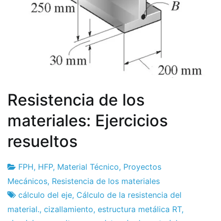
Resistencia de los
materiales: Ejercicios
resueltos
FPH
,
HFP
,
Material Técnico
,
Proyectos
Fábrica
11
Mecánicos
,
Resistencia de los materiales
de
el
cálculo del eje
,
Cálculo de la resistencia del
proyectos
septiembre
material.
,
cizallamiento
,
estructura metálica RT
,