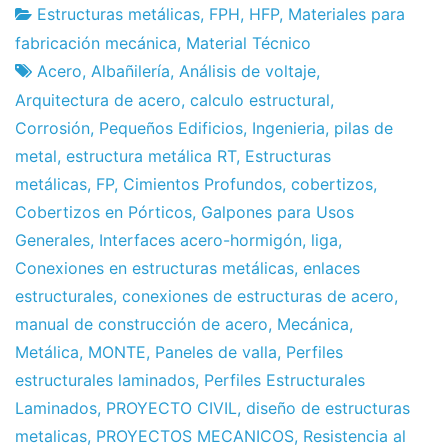
Estructuras metálicas
,
FPH
,
HFP
,
Materiales para
Fábrica
3
fabricación mecánica
,
Material Técnico
de
de
Acero
,
Albañilería
,
Análisis de voltaje
,
proyectos
May
Arquitectura de acero
,
calculo estructural
,
de
Corrosión
,
Pequeños Edificios
,
Ingenieria
,
pilas de
2013
metal
,
estructura metálica RT
,
Estructuras
metálicas
,
FP
,
Cimientos Profundos
,
cobertizos
,
Cobertizos en Pórticos
,
Galpones para Usos
Generales
,
Interfaces acero-hormigón
,
liga
,
Conexiones en estructuras metálicas
,
enlaces
estructurales
,
conexiones de estructuras de acero
,
manual de construcción de acero
,
Mecánica
,
Metálica
,
MONTE
,
Paneles de valla
,
Perfiles
estructurales laminados
,
Perfiles Estructurales
Laminados
,
PROYECTO CIVIL
,
diseño de estructuras
metalicas
,
PROYECTOS MECANICOS
,
Resistencia al