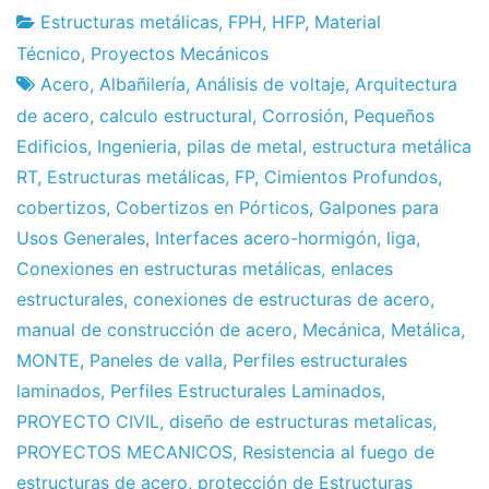
Estructuras metálicas
,
FPH
,
HFP
,
Material
Fábrica
9
Técnico
,
Proyectos Mecánicos
de
de
Acero
,
Albañilería
,
Análisis de voltaje
,
Arquitectura
proyectos
May
de acero
,
calculo estructural
,
Corrosión
,
Pequeños
de
Edificios
,
Ingenieria
,
pilas de metal
,
estructura metálica
2013
RT
,
Estructuras metálicas
,
FP
,
Cimientos Profundos
,
cobertizos
,
Cobertizos en Pórticos
,
Galpones para
Usos Generales
,
Interfaces acero-hormigón
,
liga
,
Conexiones en estructuras metálicas
,
enlaces
estructurales
,
conexiones de estructuras de acero
,
manual de construcción de acero
,
Mecánica
,
Metálica
,
MONTE
,
Paneles de valla
,
Perfiles estructurales
laminados
,
Perfiles Estructurales Laminados
,
PROYECTO CIVIL
,
diseño de estructuras metalicas
,
PROYECTOS MECANICOS
,
Resistencia al fuego de
estructuras de acero
,
protección de Estructuras