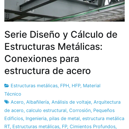
Serie Diseño y Cálculo de
Estructuras Metálicas:
Conexiones para
estructura de acero
Estructuras metálicas
,
FPH
,
HFP
,
Material
Fábrica
4
Técnico
de
de
Acero
,
Albañilería
,
Análisis de voltaje
,
Arquitectura
proyectos
junio
de acero
,
calculo estructural
,
Corrosión
,
Pequeños
de
Edificios
,
Ingenieria
,
pilas de metal
,
estructura metálica
2011
RT
,
Estructuras metálicas
,
FP
,
Cimientos Profundos
,