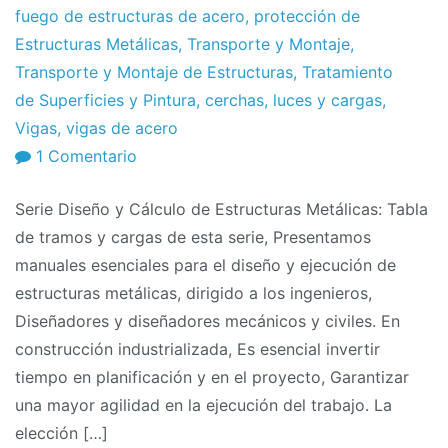
fuego de estructuras de acero
,
protección de
Estructuras Metálicas
,
Transporte y Montaje
,
Transporte y Montaje de Estructuras
,
Tratamiento
de Superficies y Pintura
,
cerchas
,
luces y cargas
,
Vigas
,
vigas de acero
en
1 Comentario
Serie
Serie Diseño y Cálculo de Estructuras Metálicas: Tabla
Diseño
de tramos y cargas de esta serie, Presentamos
y
manuales esenciales para el diseño y ejecución de
Cálculo
estructuras metálicas, dirigido a los ingenieros,
de
Diseñadores y diseñadores mecánicos y civiles. En
Estructuras
construcción industrializada, Es esencial invertir
Metálicas:
tiempo en planificación y en el proyecto, Garantizar
Tabla
una mayor agilidad en la ejecución del trabajo. La
de
elección […]
tramos