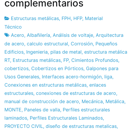
complementarios
Estructuras metálicas
,
FPH
,
HFP
,
Material
Fábrica
7
Técnico
de
de
Acero
,
Albañilería
,
Análisis de voltaje
,
Arquitectura
proyectos
May
de acero
,
calculo estructural
,
Corrosión
,
Pequeños
de
Edificios
,
Ingenieria
,
pilas de metal
,
estructura metálica
2013
RT
,
Estructuras metálicas
,
FP
,
Cimientos Profundos
,
cobertizos
,
Cobertizos en Pórticos
,
Galpones para
Usos Generales
,
Interfaces acero-hormigón
,
liga
,
Conexiones en estructuras metálicas
,
enlaces
estructurales
,
conexiones de estructuras de acero
,
manual de construcción de acero
,
Mecánica
,
Metálica
,
MONTE
,
Paneles de valla
,
Perfiles estructurales
laminados
,
Perfiles Estructurales Laminados
,
PROYECTO CIVIL
,
diseño de estructuras metalicas
,