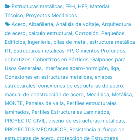
Estructuras metálicas
,
FPH
,
HFP
,
Material
Fábrica
9
Técnico
,
Proyectos Mecánicos
de
de
Acero
,
Albañilería
,
Análisis de voltaje
,
Arquitectura
proyectos
May
de acero
,
calculo estructural
,
Corrosión
,
Pequeños
de
Edificios
,
Ingenieria
,
pilas de metal
,
estructura metálica
2013
RT
,
Estructuras metálicas
,
FP
,
Cimientos Profundos
,
cobertizos
,
Cobertizos en Pórticos
,
Galpones para
Usos Generales
,
Interfaces acero-hormigón
,
liga
,
Conexiones en estructuras metálicas
,
enlaces
estructurales
,
conexiones de estructuras de acero
,
manual de construcción de acero
,
Mecánica
,
Metálica
,
MONTE
,
Paneles de valla
,
Perfiles estructurales
laminados
,
Perfiles Estructurales Laminados
,
PROYECTO CIVIL
,
diseño de estructuras metalicas
,
PROYECTOS MECANICOS
,
Resistencia al fuego de
estructuras de acero
,
protección de Estructuras