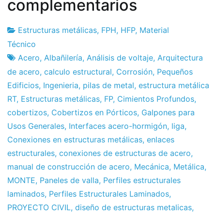
complementarios
Estructuras metálicas
,
FPH
,
HFP
,
Material
Fábrica
7
Técnico
de
de
Acero
,
Albañilería
,
Análisis de voltaje
,
Arquitectura
proyectos
May
de acero
,
calculo estructural
,
Corrosión
,
Pequeños
de
Edificios
,
Ingenieria
,
pilas de metal
,
estructura metálica
2013
RT
,
Estructuras metálicas
,
FP
,
Cimientos Profundos
,
cobertizos
,
Cobertizos en Pórticos
,
Galpones para
Usos Generales
,
Interfaces acero-hormigón
,
liga
,
Conexiones en estructuras metálicas
,
enlaces
estructurales
,
conexiones de estructuras de acero
,
manual de construcción de acero
,
Mecánica
,
Metálica
,
MONTE
,
Paneles de valla
,
Perfiles estructurales
laminados
,
Perfiles Estructurales Laminados
,
PROYECTO CIVIL
,
diseño de estructuras metalicas
,