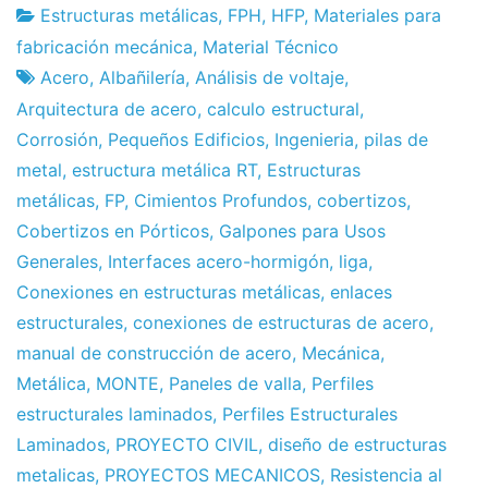
Estructuras metálicas
,
FPH
,
HFP
,
Materiales para
Fábrica
3
fabricación mecánica
,
Material Técnico
de
de
Acero
,
Albañilería
,
Análisis de voltaje
,
proyectos
May
Arquitectura de acero
,
calculo estructural
,
de
Corrosión
,
Pequeños Edificios
,
Ingenieria
,
pilas de
2013
metal
,
estructura metálica RT
,
Estructuras
metálicas
,
FP
,
Cimientos Profundos
,
cobertizos
,
Cobertizos en Pórticos
,
Galpones para Usos
Generales
,
Interfaces acero-hormigón
,
liga
,
Conexiones en estructuras metálicas
,
enlaces
estructurales
,
conexiones de estructuras de acero
,
manual de construcción de acero
,
Mecánica
,
Metálica
,
MONTE
,
Paneles de valla
,
Perfiles
estructurales laminados
,
Perfiles Estructurales
Laminados
,
PROYECTO CIVIL
,
diseño de estructuras
metalicas
,
PROYECTOS MECANICOS
,
Resistencia al