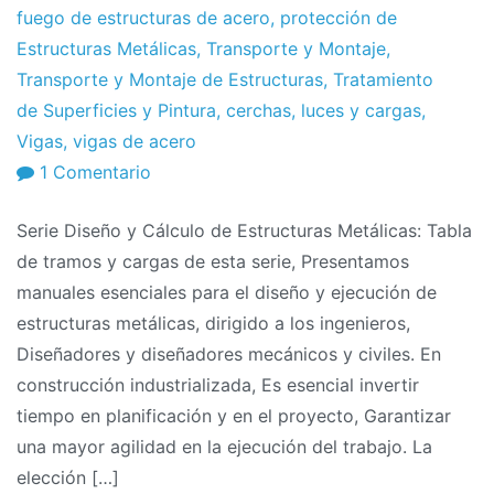
fuego de estructuras de acero
,
protección de
Estructuras Metálicas
,
Transporte y Montaje
,
Transporte y Montaje de Estructuras
,
Tratamiento
de Superficies y Pintura
,
cerchas
,
luces y cargas
,
Vigas
,
vigas de acero
en
1 Comentario
Serie
Serie Diseño y Cálculo de Estructuras Metálicas: Tabla
Diseño
de tramos y cargas de esta serie, Presentamos
y
manuales esenciales para el diseño y ejecución de
Cálculo
estructuras metálicas, dirigido a los ingenieros,
de
Diseñadores y diseñadores mecánicos y civiles. En
Estructuras
construcción industrializada, Es esencial invertir
Metálicas:
tiempo en planificación y en el proyecto, Garantizar
Tabla
una mayor agilidad en la ejecución del trabajo. La
de
elección […]
tramos