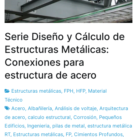
Serie Diseño y Cálculo de
Estructuras Metálicas:
Conexiones para
estructura de acero
Estructuras metálicas
,
FPH
,
HFP
,
Material
Fábrica
4
Técnico
de
de
Acero
,
Albañilería
,
Análisis de voltaje
,
Arquitectura
proyectos
junio
de acero
,
calculo estructural
,
Corrosión
,
Pequeños
de
Edificios
,
Ingenieria
,
pilas de metal
,
estructura metálica
2011
RT
,
Estructuras metálicas
,
FP
,
Cimientos Profundos
,