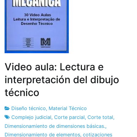
Video aula: Lectura e
interpretación del dibujo
técnico
Diseño técnico
,
Material Técnico
Fábrica
23
Complejo judicial
,
Corte parcial
,
Corte total
,
de
de
Dimensionamiento de dimensiones básicas.
,
proyectos
agosto
Dimensionamiento de elementos
,
cotizaciones