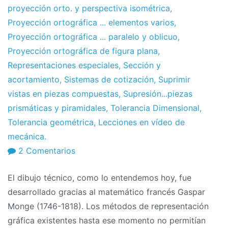
proyección orto. y perspectiva isométrica
,
Proyección ortográfica ... elementos varios
,
Proyección ortográfica ... paralelo y oblicuo
,
Proyección ortográfica de figura plana
,
Representaciones especiales
,
Sección y
acortamiento
,
Sistemas de cotización
,
Suprimir
vistas en piezas compuestas
,
Supresión...piezas
prismáticas y piramidales
,
Tolerancia Dimensional
,
Tolerancia geométrica
,
Lecciones en vídeo de
mecánica.
en
2 Comentarios
Diseño
El dibujo técnico, como lo entendemos hoy, fue
técnico:
desarrollado gracias al matemático francés Gaspar
Folleto
Monge (1746-1818). Los métodos de representación
completo
gráfica existentes hasta ese momento no permitían