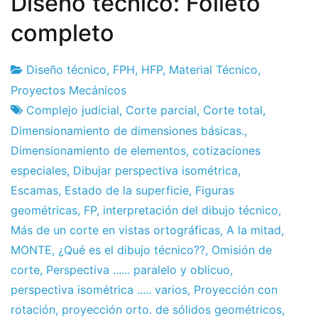
Diseño técnico: Folleto
completo
Diseño técnico
,
FPH
,
HFP
,
Material Técnico
,
Fábrica
3
Proyectos Mecánicos
de
de
Complejo judicial
,
Corte parcial
,
Corte total
,
proyectos
marzo
Dimensionamiento de dimensiones básicas.
,
a
Dimensionamiento de elementos
,
cotizaciones
2011
especiales
,
Dibujar perspectiva isométrica
,
Escamas
,
Estado de la superficie
,
Figuras
geométricas
,
FP
,
interpretación del dibujo técnico
,
Más de un corte en vistas ortográficas
,
A la mitad
,
MONTE
,
¿Qué es el dibujo técnico??
,
Omisión de
corte
,
Perspectiva ...... paralelo y oblicuo
,
perspectiva isométrica ..... varios
,
Proyección con
rotación
,
proyección orto. de sólidos geométricos
,