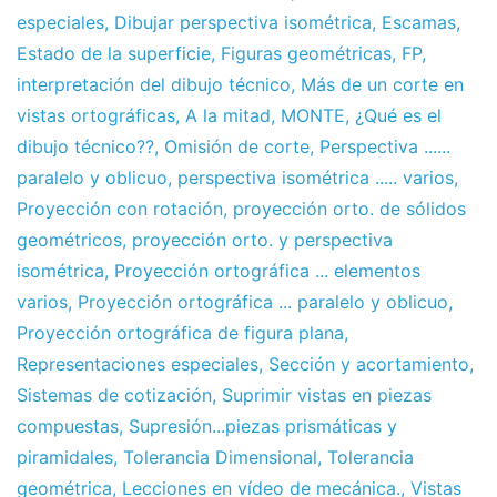
de
especiales
,
Dibujar perspectiva isométrica
,
Escamas
,
2010
Estado de la superficie
,
Figuras geométricas
,
FP
,
interpretación del dibujo técnico
,
Más de un corte en
vistas ortográficas
,
A la mitad
,
MONTE
,
¿Qué es el
dibujo técnico??
,
Omisión de corte
,
Perspectiva ......
paralelo y oblicuo
,
perspectiva isométrica ..... varios
,
Proyección con rotación
,
proyección orto. de sólidos
geométricos
,
proyección orto. y perspectiva
isométrica
,
Proyección ortográfica ... elementos
varios
,
Proyección ortográfica ... paralelo y oblicuo
,
Proyección ortográfica de figura plana
,
Representaciones especiales
,
Sección y acortamiento
,
Sistemas de cotización
,
Suprimir vistas en piezas
compuestas
,
Supresión...piezas prismáticas y
piramidales
,
Tolerancia Dimensional
,
Tolerancia
geométrica
,
Lecciones en vídeo de mecánica.
,
Vistas