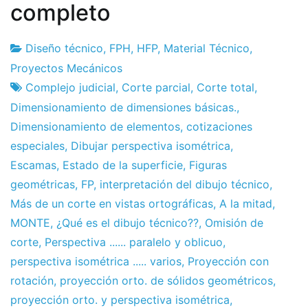
completo
Diseño técnico
,
FPH
,
HFP
,
Material Técnico
,
Fábrica
3
Proyectos Mecánicos
de
de
Complejo judicial
,
Corte parcial
,
Corte total
,
proyectos
marzo
Dimensionamiento de dimensiones básicas.
,
a
Dimensionamiento de elementos
,
cotizaciones
2011
especiales
,
Dibujar perspectiva isométrica
,
Escamas
,
Estado de la superficie
,
Figuras
geométricas
,
FP
,
interpretación del dibujo técnico
,
Más de un corte en vistas ortográficas
,
A la mitad
,
MONTE
,
¿Qué es el dibujo técnico??
,
Omisión de
corte
,
Perspectiva ...... paralelo y oblicuo
,
perspectiva isométrica ..... varios
,
Proyección con
rotación
,
proyección orto. de sólidos geométricos
,
proyección orto. y perspectiva isométrica
,