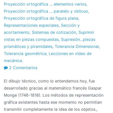
Proyección ortográfica ... elementos varios
,
Proyección ortográfica ... paralelo y oblicuo
,
Proyección ortográfica de figura plana
,
Representaciones especiales
,
Sección y
acortamiento
,
Sistemas de cotización
,
Suprimir
vistas en piezas compuestas
,
Supresión...piezas
prismáticas y piramidales
,
Tolerancia Dimensional
,
Tolerancia geométrica
,
Lecciones en vídeo de
mecánica.
en
2 Comentarios
Diseño
El dibujo técnico, como lo entendemos hoy, fue
técnico:
desarrollado gracias al matemático francés Gaspar
Folleto
Monge (1746-1818). Los métodos de representación
completo
gráfica existentes hasta ese momento no permitían
transmitir completamente la idea de los objetos.,