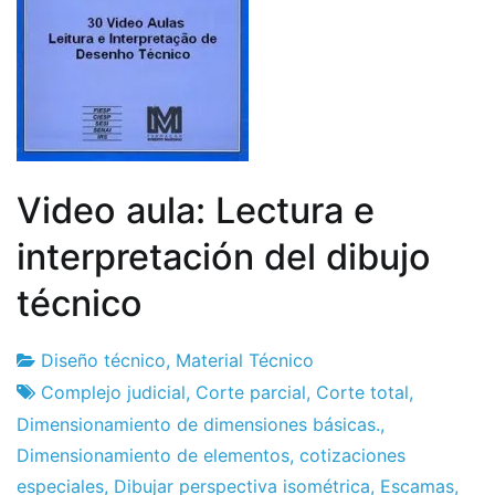
Video aula: Lectura e
interpretación del dibujo
técnico
Diseño técnico
,
Material Técnico
Fábrica
23
Complejo judicial
,
Corte parcial
,
Corte total
,
de
de
Dimensionamiento de dimensiones básicas.
,
proyectos
agosto
Dimensionamiento de elementos
,
cotizaciones
de
especiales
,
Dibujar perspectiva isométrica
,
Escamas
,