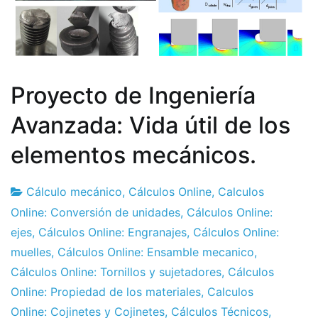
Proyecto de Ingeniería
Avanzada: Vida útil de los
elementos mecánicos.
Cálculo mecánico
,
Cálculos Online
,
Calculos
Fábrica
14
Online: Conversión de unidades
,
Cálculos Online:
de
de
ejes
,
Cálculos Online: Engranajes
,
Cálculos Online:
proyectos
febrero
muelles
,
Cálculos Online: Ensamble mecanico
,
de
Cálculos Online: Tornillos y sujetadores
,
Cálculos
2020
Online: Propiedad de los materiales
,
Calculos
Online: Cojinetes y Cojinetes
,
Cálculos Técnicos
,