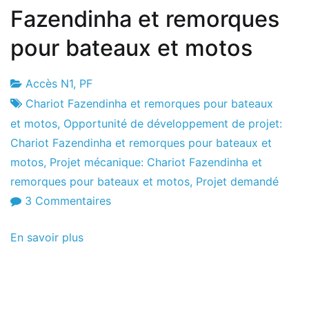
Fazendinha et remorques
pour bateaux et motos
Accès N1
,
PF
Usine
3
Chariot Fazendinha et remorques pour bateaux
de
le
et motos
,
Opportunité de développement de projet:
projets
juin
Chariot Fazendinha et remorques pour bateaux et
le
motos
,
Projet mécanique: Chariot Fazendinha et
2013
remorques pour bateaux et motos
,
Projet demandé
sur
3 Commentaires
Projet
En savoir plus
demandé
[3
de
juin