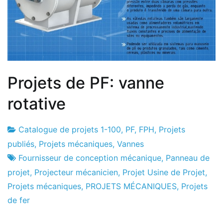
conventionnelles
Projets de PF: vanne
rotative
Catalogue de projets 1-100
,
PF
,
FPH
,
Projets
Usine
8
publiés
,
Projets mécaniques
,
Vannes
de
le
Fournisseur de conception mécanique
,
Panneau de
projets
juin
projet
,
Projecteur mécanicien
,
Projet Usine de Projet
,
le
Projets mécaniques
,
PROJETS MÉCANIQUES
,
Projets
2013
de fer