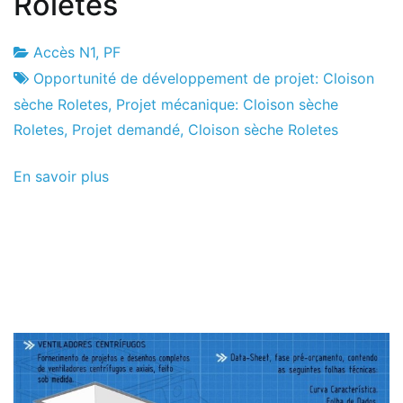
Roletes
Accès N1
,
PF
Usine
26
Opportunité de développement de projet: Cloison
de
le
sèche Roletes
,
Projet mécanique: Cloison sèche
projets
juin
Roletes
,
Projet demandé
,
Cloison sèche Roletes
le
En savoir plus
2013