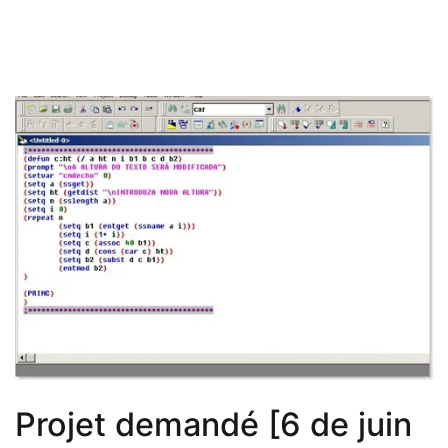
juin
de
2013]
–
Machine
à
fabriquer
des
écrans
et
des
clôtures
de
fil
Projet demandé [6 de juin