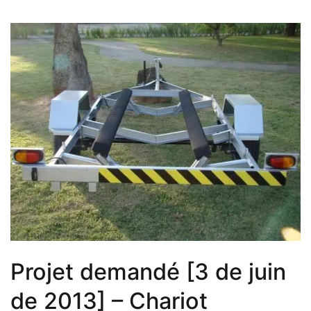
2013]
–
Routines
Lisp
Caldeiraria
Projet demandé [3 de juin
de 2013] – Chariot