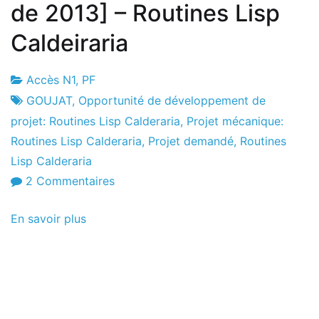
de 2013] – Routines Lisp
Caldeiraria
Accès N1
,
PF
Usine
6
GOUJAT
,
Opportunité de développement de
de
le
projet: Routines Lisp Calderaria
,
Projet mécanique:
projets
juin
Routines Lisp Calderaria
,
Projet demandé
,
Routines
le
Lisp Calderaria
2013
sur
2 Commentaires
Projet
En savoir plus
demandé
[6
de
juin
de