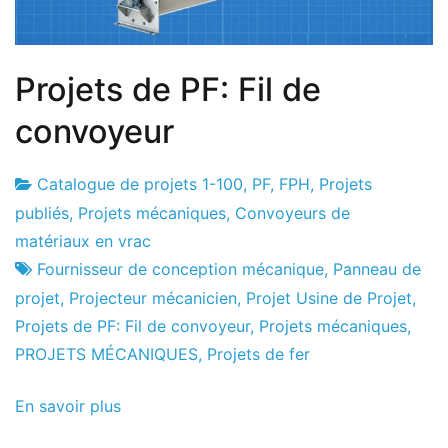
Projets de PF: Fil de
convoyeur
Catalogue de projets 1-100
,
PF
,
FPH
,
Projets
Usine
8
publiés
,
Projets mécaniques
,
Convoyeurs de
de
le
matériaux en vrac
projets
juin
Fournisseur de conception mécanique
,
Panneau de
le
projet
,
Projecteur mécanicien
,
Projet Usine de Projet
,
2013
Projets de PF: Fil de convoyeur
,
Projets mécaniques
,
PROJETS MÉCANIQUES
,
Projets de fer
En savoir plus