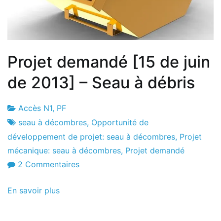
Projet demandé [15 de juin
de 2013] – Seau à débris
Accès N1
,
PF
Usine
15
seau à décombres
,
Opportunité de
de
le
développement de projet: seau à décombres
,
Projet
projets
juin
mécanique: seau à décombres
,
Projet demandé
le
sur
2 Commentaires
2013
Projet
En savoir plus
demandé
[15
de