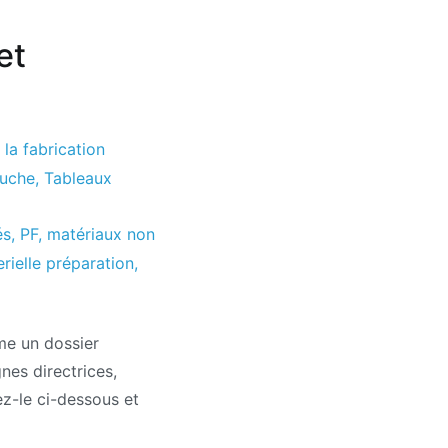
et
la fabrication
auche
,
Tableaux
és
,
PF
,
matériaux non
rielle préparation
,
me un dossier
nes directrices,
z-le ci-dessous et