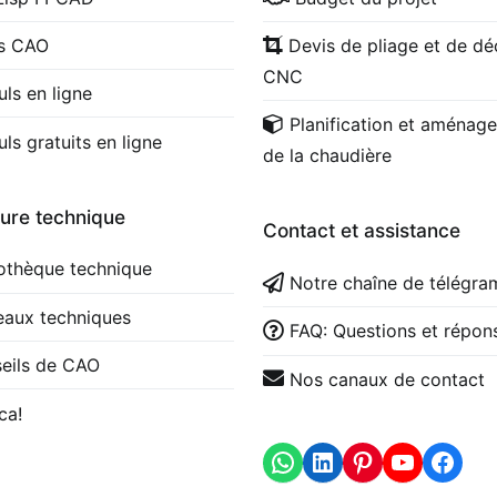
cs CAO
Devis de pliage et de d
CNC
uls en ligne
Planification et aménag
uls gratuits en ligne
de la chaudière
ture technique
Contact et assistance
iothèque technique
Notre chaîne de télégr
eaux techniques
FAQ: Questions et répon
eils de CAO
Nos canaux de contact
ca!
WhatsApp
LinkedIn
https