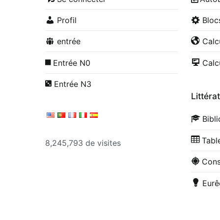
Profil
Blo
entrée
Calc
Entrée N0
Calc
Entrée N3
Littéra
Bibl
Tabl
8,245,793 de visites
Cons
Eurê