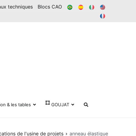
BR
ES
IL
DANS
aux techniques
Blocs CAO
FR
ion & les tables
GOUJAT
cations de l'usine de projets
anneau élastique