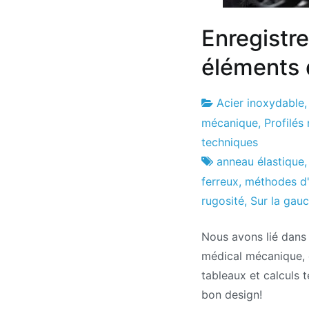
Enregistr
éléments 
Acier inoxydable
Usine
26
mécanique
,
Profilés
de
le
techniques
projets
mois
anneau élastique
d'octobre
ferreux
,
méthodes d
2011
rugosité
,
Sur la gau
Nous avons lié dans
médical mécanique, d
tableaux et calculs
bon design!