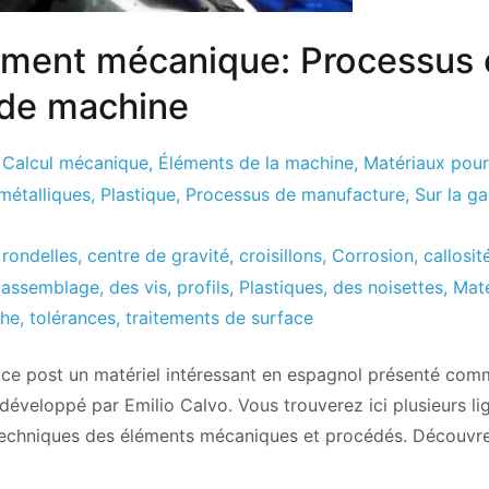
ement mécanique: Processus 
de machine
,
Calcul mécanique
,
Éléments de la machine
,
Matériaux pour 
 métalliques
,
Plastique
,
Processus de manufacture
,
Sur la g
,
rondelles
,
centre de gravité
,
croisillons
,
Corrosion
,
callosit
'assemblage
,
des vis
,
profils
,
Plastiques
,
des noisettes
,
Mate
che
,
tolérances
,
traitements de surface
 ce post un matériel intéressant en espagnol présenté com
éveloppé par Emilio Calvo. Vous trouverez ici plusieurs lig
 techniques des éléments mécaniques et procédés. Découvre