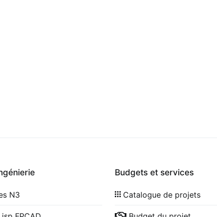
ingénierie
Budgets et services
les N3
Catalogue de projets
Lisp FPCAD
Budget du projet