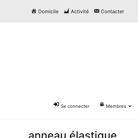
Passer
Domicile
Activité
Contacter
au
contenu
Se connecter
Membres
anneau élastique