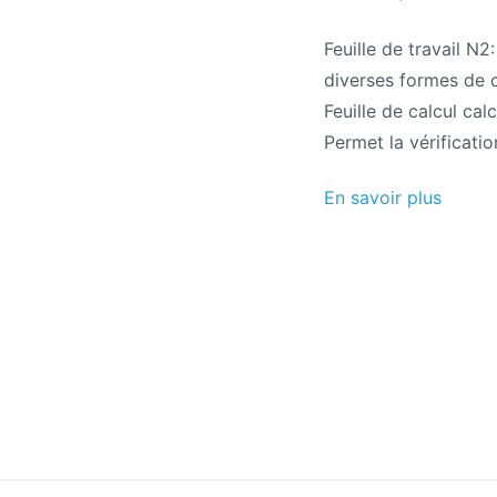
projets
mois
Feuille de travail N
d'août
diverses formes de 
de
Feuille de calcul ca
2017
Permet la vérificati
En savoir plus