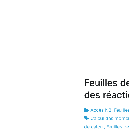
Feuilles 
des réacti
Accès N2
,
Feuille
Usine
2
Calcul des momen
de
du
de calcul
,
Feuilles de