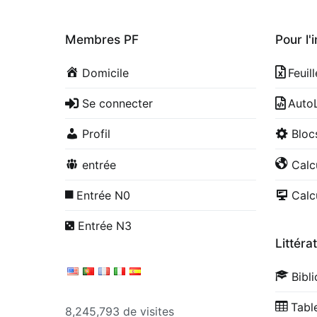
Membres PF
Pour l'
Domicile
Feuil
Se connecter
Auto
Profil
Blo
entrée
Calc
Entrée N0
Calc
Entrée N3
Littéra
Bibl
Tabl
8,245,793 de visites