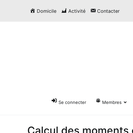
Passer
Domicile
Activité
Contacter
au
contenu
Se connecter
Membres
Calcul des moments e