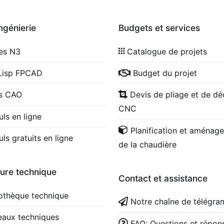
ingénierie
Budgets et services
les N3
Catalogue de projets
Lisp FPCAD
Budget du projet
cs CAO
Devis de pliage et de d
CNC
uls en ligne
Planification et aménag
uls gratuits en ligne
de la chaudière
ture technique
Contact et assistance
iothèque technique
Notre chaîne de télégr
eaux techniques
FAQ: Questions et répon