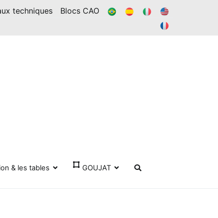
BR
ES
IL
DANS
aux techniques
Blocs CAO
FR
ion & les tables
GOUJAT