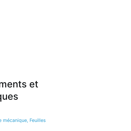
oments et
iques
ie mécanique
,
Feuilles