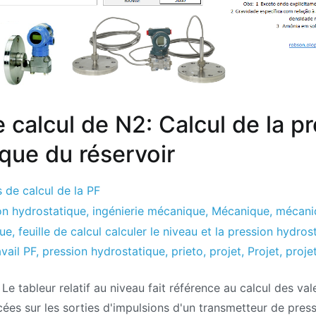
e calcul de N2: Calcul de la p
que du réservoir
s de calcul de la PF
ion hydrostatique
,
ingénierie mécanique
,
Mécanique
,
mécani
ue
,
feuille de calcul calculer le niveau et la pression hydros
avail PF
,
pression hydrostatique
,
prieto
,
projet
,
Projet
,
proje
: Le tableur relatif au niveau fait référence au calcul des va
ées sur les sorties d'impulsions d'un transmetteur de pressi