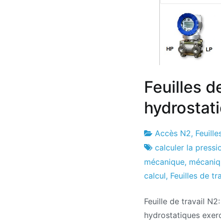
Feuilles d
hydrostati
Accès N2
,
Feuille
Usine
29
calculer la press
de
le
mécanique
,
mécaniq
projets
juillet
calcul
,
Feuilles de tr
le
Feuille de travail N2
2019
hydrostatiques exerc