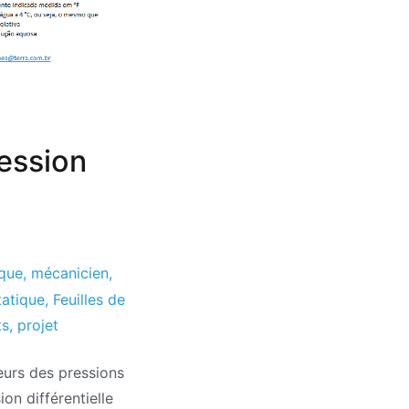
ression
que
,
mécanicien
,
tatique
,
Feuilles de
ts
,
projet
leurs des pressions
on différentielle