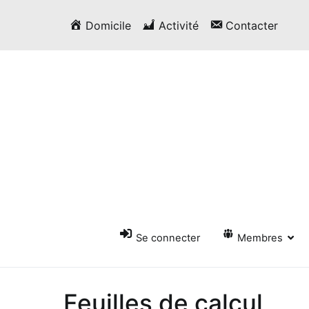
Passer
Domicile
Activité
Contacter
au
contenu
Se connecter
Membres
Feuilles de calcul