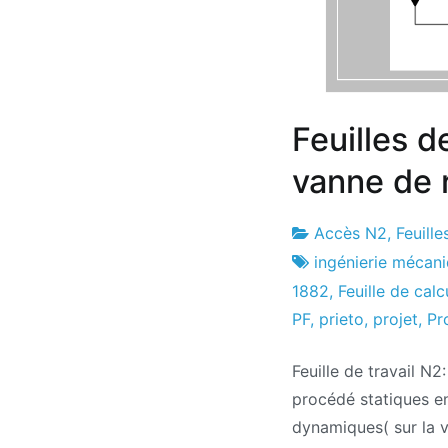
Feuilles d
vanne de 
Accès N2
,
Feuille
Usine
11
ingénierie mécan
de
le
1882
,
Feuille de cal
projets
septembre
PF
,
prieto
,
projet
,
Pr
le
Feuille de travail N2
2019
procédé statiques en
dynamiques( sur la 