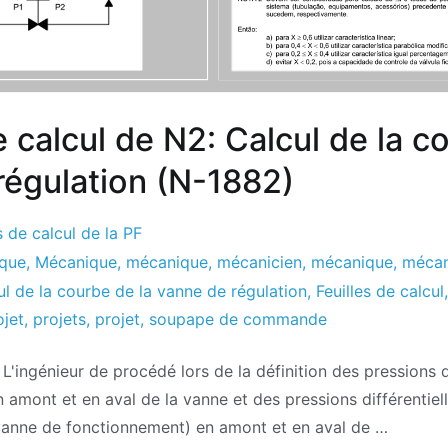
e calcul de N2: Calcul de la c
régulation (N-1882)
s de calcul de la PF
ique
,
Mécanique
,
mécanique
,
mécanicien
,
mécanique
,
mécan
cul de la courbe de la vanne de régulation
,
Feuilles de calcul
ojet
,
projets
,
projet
,
soupape de commande
: L'ingénieur de procédé lors de la définition des pressions d
 amont et en aval de la vanne et des pressions différentie
vanne de fonctionnement) en amont et en aval de …