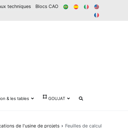
BR
ES
IL
DANS
aux techniques
Blocs CAO
FR
ion & les tables
GOUJAT
cations de l'usine de projets
Feuilles de calcul