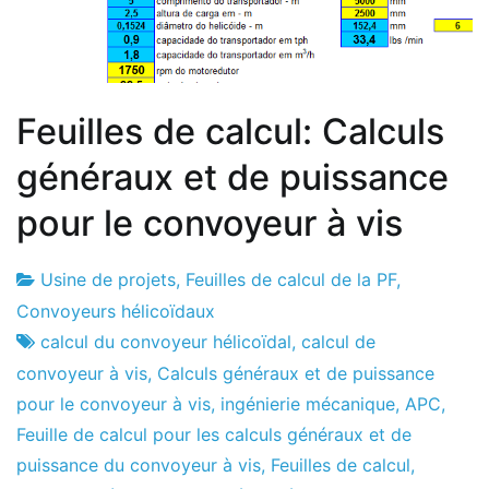
Feuilles de calcul: Calculs
généraux et de puissance
pour le convoyeur à vis
Usine de projets
,
Feuilles de calcul de la PF
,
Usine
4
Convoyeurs hélicoïdaux
de
de
calcul du convoyeur hélicoïdal
,
calcul de
projets
mai
convoyeur à vis
,
Calculs généraux et de puissance
de
pour le convoyeur à vis
,
ingénierie mécanique
,
APC
,
2017
Feuille de calcul pour les calculs généraux et de
puissance du convoyeur à vis
,
Feuilles de calcul
,