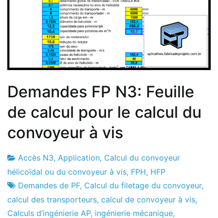
Demandes FP N3: Feuille
de calcul pour le calcul du
convoyeur à vis
Accès N3
,
Application
,
Calcul du convoyeur
Usine
26
hélicoïdal ou du convoyeur à vis
,
FPH
,
HFP
de
le
Demandes de PF
,
Calcul du filetage du convoyeur
,
projets
novembre
calcul des transporteurs
,
calcul de convoyeur à vis
,
2019
Calculs d’ingénierie AP
,
ingénierie mécanique
,