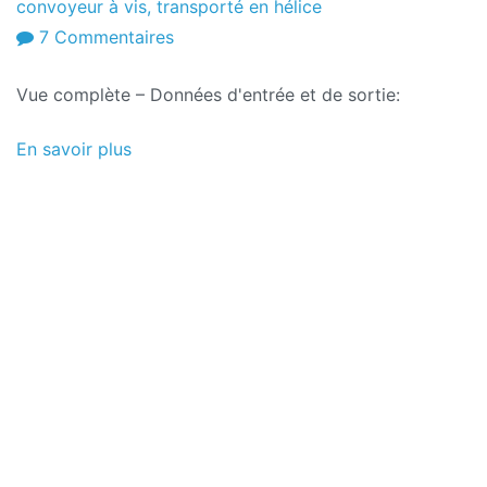
convoyeur à vis
,
transporté en hélice
sur
7 Commentaires
Feuilles
Vue complète – Données d'entrée et de sortie:
de
calcul:
En savoir plus
Calculs
généraux
et
de
puissance
pour
le
convoyeur
à
vis