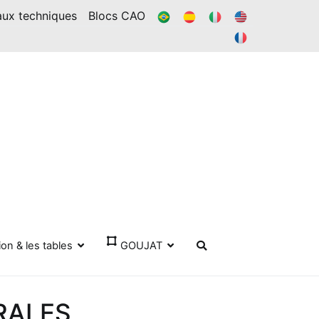
BR
ES
IL
DANS
aux techniques
Blocs CAO
FR
ion & les tables
GOUJAT
RALES