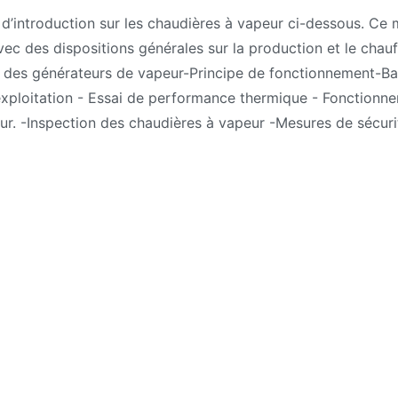
Manuel
d’introduction sur les chaudières à vapeur ci-dessous. Ce 
de
vec des dispositions générales sur la production et le chau
la
on des générateurs de vapeur-Principe de fonctionnement-B
chaudière
 exploitation - Essai de performance thermique - Fonctionn
–
ur. -Inspection des chaudières à vapeur -Mesures de sécur
Dispositions
générales