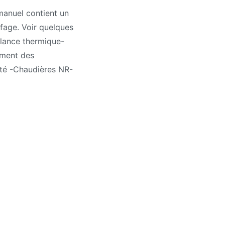
manuel contient un
ffage. Voir quelques
alance thermique-
ement des
ité -Chaudières NR-