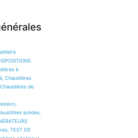
générales
aldeira
ISPOSITIONS
dières à
é
,
Chaudières
Chaudières de
ression
,
bustibles solides
,
ÉNÉRATEURS
ères
,
TEST DE