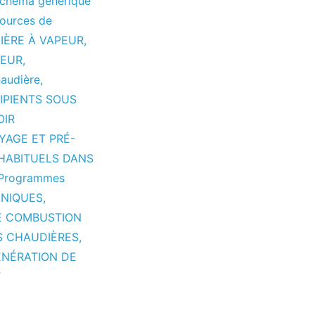
chéma générique
ources de
IÈRE À VAPEUR
,
PEUR
,
haudière
,
IPIENTS SOUS
OIR
YAGE ET PRÉ-
HABITUELS DANS
Programmes
NIQUES
,
E COMBUSTION
S CHAUDIÈRES
,
ÉNÉRATION DE
T