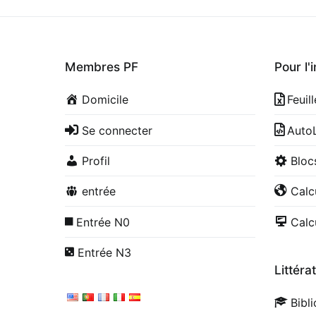
Membres PF
Pour l'
Domicile
Feuil
Se connecter
Auto
Profil
Blo
entrée
Calc
Entrée N0
Calc
Entrée N3
Littéra
Bibl