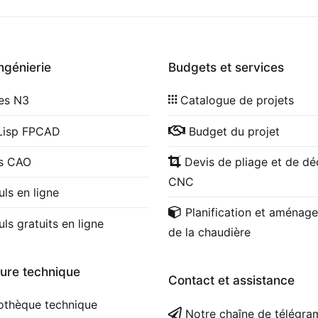
ingénierie
Budgets et services
les N3
Catalogue de projets
Lisp FPCAD
Budget du projet
cs CAO
Devis de pliage et de d
CNC
uls en ligne
Planification et aménag
uls gratuits en ligne
de la chaudière
ture technique
Contact et assistance
iothèque technique
Notre chaîne de télégr