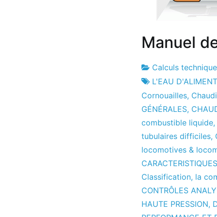
Manuel de
Calculs techniqu
Usine
23
L'EAU D'ALIMEN
de
le
Cornouailles
,
Chaudi
projets
mois
GÉNÉRALES
,
CHAUD
d'avril
combustible liquide
le
tubulaires difficiles
,
2010
locomotives & loco
CARACTERISTIQUES
Classification
,
la co
CONTRÔLES ANALY
HAUTE PRESSION
,
D