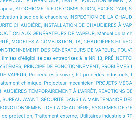
'EFFICACITÉ THERMIQUE
,
TEST ET FONCTIONNEMENT
,
S
vapeur
,
STOCHIOMÉTRIE DE COMBUSTION
,
EXCÈS D'AIR
,
S
ctivation à sec de la chaudière
,
INSPECTION DE LA CHAUD
URITÉ CHAUDIÈRE
,
INSTALLATION DE CHAUDIÈRES À VA
DUCTION AUX GÉNÉRATEURS DE VAPEUR
,
Manuel de la c
RITÉ
,
MODÈLES À COMBUSTION
,
TA
,
CHAUDIÈRES ET RÉC
ONCTIONNEMENT DES GÉNÉRATEURS DE VAPEUR.
,
POUV
 limites d'éligibilité des entreprises à la NR-13
,
PRÉ-NETTO
SYSTÈMES
,
PRINCIPE DE FONCTIONNEMENT
,
PROBLÈMES 
 DE VAPEUR
,
Procédures à suivre
,
RT procédés industriels
,
raitement chimique
,
Projecteur mécanicien
,
PROJETS MÉCA
HAUDIÈRES TEMPORAIREMENT À L'ARRÊT
,
RÉACTIONS D
,
BUREAU AVANT
,
SÉCURITÉ DANS LA MAINTENANCE DE
 FONCTIONNEMENT DE LA CHAUDIÈRE
,
SYSTÈMES DE G
 de protection
,
Traitement externe
,
Utilitaires industriels R
sur