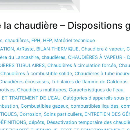
 la chaudière – Dispositions 
es
,
chaudières
,
FPH
,
HFP
,
Matériel technique
TATION
,
ArRaste
,
BILAN THERMIQUE
,
Chaudière à vapeur
,
C
ère du Lancashire
,
chaudières
,
CHAUDIÈRES À VAPEUR - D
IÈRES TUBULAIRES
,
Chaudières à circulation forcée
,
Chau
,
Chaudières à combustible solide
,
Chaudières à tube incurv
Chaudières écossaises
,
Tubulaires de flamme de Caldeiras
,
motives
,
Chaudières multitubes
,
Caractéristiques de l'eau
,
 ET TRAITEMENT DE L'EAU
,
Catégories d'appareils sous p
mbustion
,
Combustibles gazeux
,
combustibles liquides
,
com
TIQUES
,
Corrosion
,
Soins particuliers
,
ENTRETIEN DES G
ÉFINITIONS
,
dépôts
,
Désactivation temporaire des chaudi