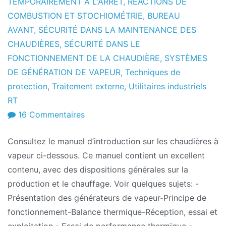
TEMPORAIREMENT À L'ARRÊT
,
RÉACTIONS DE
COMBUSTION ET STOCHIOMÉTRIE
,
BUREAU
AVANT
,
SÉCURITÉ DANS LA MAINTENANCE DES
CHAUDIÈRES
,
SÉCURITÉ DANS LE
FONCTIONNEMENT DE LA CHAUDIÈRE
,
SYSTÈMES
DE GÉNÉRATION DE VAPEUR
,
Techniques de
protection
,
Traitement externe
,
Utilitaires industriels
RT
sur
16 Commentaires
Manuel
Consultez le manuel d’introduction sur les chaudières à
de
vapeur ci-dessous. Ce manuel contient un excellent
la
contenu, avec des dispositions générales sur la
chaudière
production et le chauffage. Voir quelques sujets: -
–
Présentation des générateurs de vapeur-Principe de
Dispositions
fonctionnement-Balance thermique-Réception, essai et
générales