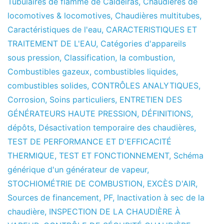
Tubulaires de flamme de Caldeiras
,
Chaudières de
locomotives & locomotives
,
Chaudières multitubes
,
Caractéristiques de l'eau
,
CARACTERISTIQUES ET
TRAITEMENT DE L'EAU
,
Catégories d'appareils
sous pression
,
Classification
,
la combustion
,
Combustibles gazeux
,
combustibles liquides
,
combustibles solides
,
CONTRÔLES ANALYTIQUES
,
Corrosion
,
Soins particuliers
,
ENTRETIEN DES
GÉNÉRATEURS HAUTE PRESSION
,
DÉFINITIONS
,
dépôts
,
Désactivation temporaire des chaudières
,
TEST DE PERFORMANCE ET D'EFFICACITÉ
THERMIQUE
,
TEST ET FONCTIONNEMENT
,
Schéma
générique d'un générateur de vapeur
,
STOCHIOMÉTRIE DE COMBUSTION
,
EXCÈS D'AIR
,
Sources de financement
,
PF
,
Inactivation à sec de la
chaudière
,
INSPECTION DE LA CHAUDIÈRE À