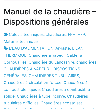
Manuel de la chaudière –
Dispositions générales
Calculs techniques
,
chaudières
,
FPH
,
HFP
,
Usine
23
Matériel technique
de
le
L'EAU D'ALIMENTATION
,
ArRaste
,
BILAN
projets
mois
THERMIQUE
,
Chaudière à vapeur
,
Caldeira
d'avril
Cornouailles
,
Chaudière du Lancashire
,
chaudières
,
le
CHAUDIÈRES À VAPEUR - DISPOSITIONS
2010
GÉNÉRALES
,
CHAUDIÈRES TUBULAIRES
,
Chaudières à circulation forcée
,
Chaudières à
combustible liquide
,
Chaudières à combustible
solide
,
Chaudières à tube incurvé
,
Chaudières
tubulaires difficiles
,
Chaudières écossaises
,