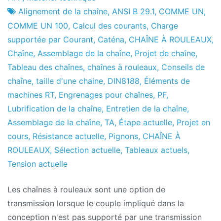
de
le
Alignement de la chaîne
,
ANSI B 29.1
,
COMME UN
,
projets
février
COMME UN 100
,
Calcul des courants
,
Charge
le
supportée par Courant
,
Caténa
,
CHAÎNE À ROULEAUX
,
2010
Chaîne
,
Assemblage de la chaîne
,
Projet de chaîne
,
Tableau des chaînes
,
chaînes à rouleaux
,
Conseils de
chaîne
,
taille d'une chaine
,
DIN8188
,
Éléments de
machines RT
,
Engrenages pour chaînes
,
PF
,
Lubrification de la chaîne
,
Entretien de la chaîne
,
Assemblage de la chaîne
,
TA
,
Étape actuelle
,
Projet en
cours
,
Résistance actuelle
,
Pignons
,
CHAÎNE À
ROULEAUX
,
Sélection actuelle
,
Tableaux actuels
,
Tension actuelle
Les chaînes à rouleaux sont une option de
transmission lorsque le couple impliqué dans la
conception n'est pas supporté par une transmission