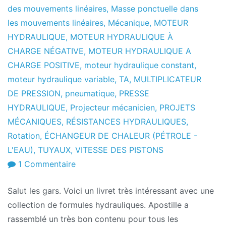
des mouvements linéaires
,
Masse ponctuelle dans
les mouvements linéaires
,
Mécanique
,
MOTEUR
HYDRAULIQUE
,
MOTEUR HYDRAULIQUE À
CHARGE NÉGATIVE
,
MOTEUR HYDRAULIQUE A
CHARGE POSITIVE
,
moteur hydraulique constant
,
moteur hydraulique variable
,
TA
,
MULTIPLICATEUR
DE PRESSION
,
pneumatique
,
PRESSE
HYDRAULIQUE
,
Projecteur mécanicien
,
PROJETS
MÉCANIQUES
,
RÉSISTANCES HYDRAULIQUES
,
Rotation
,
ÉCHANGEUR DE CHALEUR (PÉTROLE -
L'EAU)
,
TUYAUX
,
VITESSE DES PISTONS
sur
1 Commentaire
Collection
Salut les gars. Voici un livret très intéressant avec une
de
collection de formules hydrauliques. Apostille a
formules
rassemblé un très bon contenu pour tous les
hydrauliques