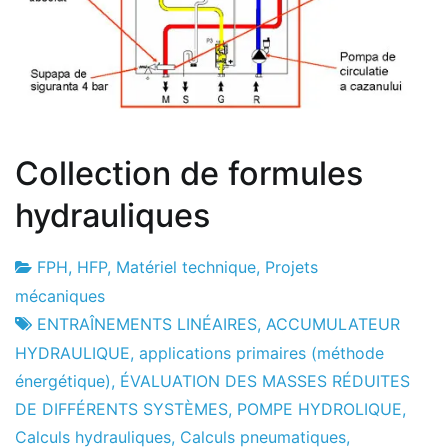
Collection de formules
hydrauliques
FPH
,
HFP
,
Matériel technique
,
Projets
Usine
16
mécaniques
de
le
ENTRAÎNEMENTS LINÉAIRES
,
ACCUMULATEUR
projets
mois
HYDRAULIQUE
,
applications primaires (méthode
d'avril
énergétique)
,
ÉVALUATION DES MASSES RÉDUITES
le
DE DIFFÉRENTS SYSTÈMES
,
POMPE HYDROLIQUE
,
2010
Calculs hydrauliques
,
Calculs pneumatiques
,