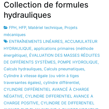
Collection de formules
hydrauliques
FPH
,
HFP
,
Matériel technique
,
Projets
Usine
16
mécaniques
de
le
ENTRAÎNEMENTS LINÉAIRES
,
ACCUMULATEUR
projets
mois
HYDRAULIQUE
,
applications primaires (méthode
d'avril
énergétique)
,
ÉVALUATION DES MASSES RÉDUITES
le
DE DIFFÉRENTS SYSTÈMES
,
POMPE HYDROLIQUE
,
2010
Calculs hydrauliques
,
Calculs pneumatiques
,
Cylindre à vitesse égale (ou vérin à tiges
traversantes égales)
,
cylindre différentiel
,
CYLINDRE DIFFÉRENTIEL AVANCÉ À CHARGE
NÉGATIVE
,
CYLINDRE DIFFERENTIEL AVANCE A
CHARGE POSITIVE
,
CYLINDRE DE DIFFERENTIEL