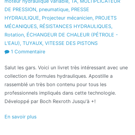
moteur hydraulique variable
,
TA
,
MULTIPLICATEUR
DE PRESSION
,
pneumatique
,
PRESSE
HYDRAULIQUE
,
Projecteur mécanicien
,
PROJETS
MÉCANIQUES
,
RÉSISTANCES HYDRAULIQUES
,
Rotation
,
ÉCHANGEUR DE CHALEUR (PÉTROLE -
L'EAU)
,
TUYAUX
,
VITESSE DES PISTONS
sur
1 Commentaire
Collection
Salut les gars. Voici un livret très intéressant avec une
de
collection de formules hydrauliques. Apostille a
formules
rassemblé un très bon contenu pour tous les
hydrauliques
professionnels impliqués dans cette technologie.
Développé par Boch Rexroth Jusqu'à +!
En savoir plus