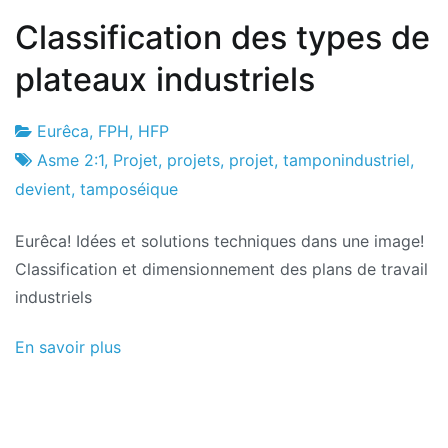
Classification des types de
plateaux industriels
Eurêca
,
FPH
,
HFP
Usine
17
Asme 2:1
,
Projet
,
projets
,
projet
,
tamponindustriel
,
de
de
devient
,
tamposéique
projets
March
Eurêca! Idées et solutions techniques dans une image!
de
Classification et dimensionnement des plans de travail
2021
industriels
En savoir plus