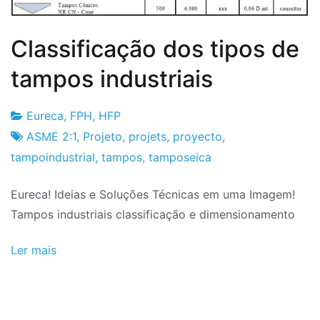
Classificação dos tipos de
tampos industriais
Eureca
,
FPH
,
HFP
Fabrica
17
ASME 2:1
,
Projeto
,
projets
,
proyecto
,
do
de
tampoindustrial
,
tampos
,
tamposeica
Projeto
Março
Eureca! Ideias e Soluções Técnicas em uma Imagem!
de
Tampos industriais classificação e dimensionamento
2021
Ler mais