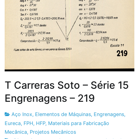
T Carreras Soto – Série 15
Engrenagens – 219
Aço Inox
,
Elementos de Máquinas
,
Engrenagens
,
Fabrica
25
Eureca
,
FPH
,
HFP
,
Materiais para Fabricação
do
de
Mecânica
,
Projetos Mecânicos