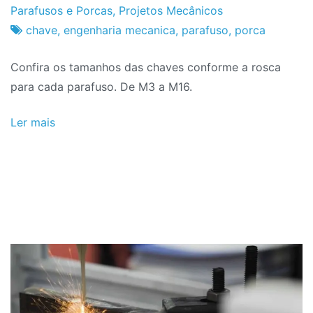
Fabrica
7
Parafusos e Porcas
,
Projetos Mecânicos
do
de
chave
,
engenharia mecanica
,
parafuso
,
porca
Projeto
Fevereiro
Confira os tamanhos das chaves conforme a rosca
de
para cada parafuso. De M3 a M16.
2026
Ler mais