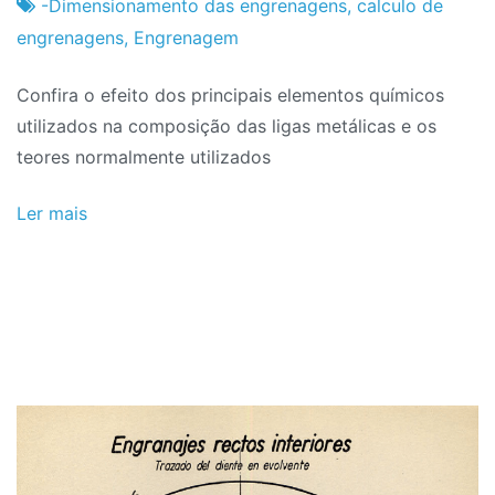
Projeto
Fevereiro
-Dimensionamento das engrenagens
,
calculo de
de
engrenagens
,
Engrenagem
2024
Confira o efeito dos principais elementos químicos
utilizados na composição das ligas metálicas e os
teores normalmente utilizados
Ler mais