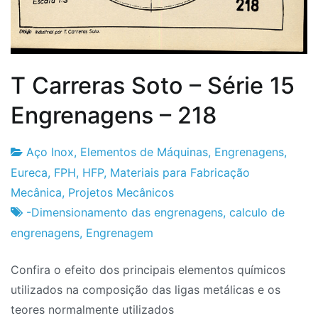
T Carreras Soto – Série 15
Engrenagens – 218
Aço Inox
,
Elementos de Máquinas
,
Engrenagens
,
Fabrica
21
Eureca
,
FPH
,
HFP
,
Materiais para Fabricação
do
de
Mecânica
,
Projetos Mecânicos
Projeto
Fevereiro
-Dimensionamento das engrenagens
,
calculo de
de
engrenagens
,
Engrenagem
2024
Confira o efeito dos principais elementos químicos
utilizados na composição das ligas metálicas e os
teores normalmente utilizados