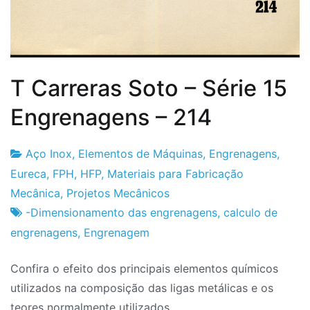
T Carreras Soto – Série 15
Engrenagens – 214
Aço Inox
,
Elementos de Máquinas
,
Engrenagens
,
Fabrica
2
Eureca
,
FPH
,
HFP
,
Materiais para Fabricação
do
de
Mecânica
,
Projetos Mecânicos
Projeto
Março
-Dimensionamento das engrenagens
,
calculo de
de
engrenagens
,
Engrenagem
2024
Confira o efeito dos principais elementos químicos
utilizados na composição das ligas metálicas e os
teores normalmente utilizados