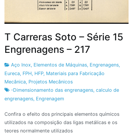
T Carreras Soto – Série 15
Engrenagens – 217
Aço Inox
,
Elementos de Máquinas
,
Engrenagens
,
Fabrica
24
Eureca
,
FPH
,
HFP
,
Materiais para Fabricação
do
de
Mecânica
,
Projetos Mecânicos
Projeto
Fevereiro
-Dimensionamento das engrenagens
,
calculo de
de
engrenagens
,
Engrenagem
2024
Confira o efeito dos principais elementos químicos
utilizados na composição das ligas metálicas e os
teores normalmente utilizados