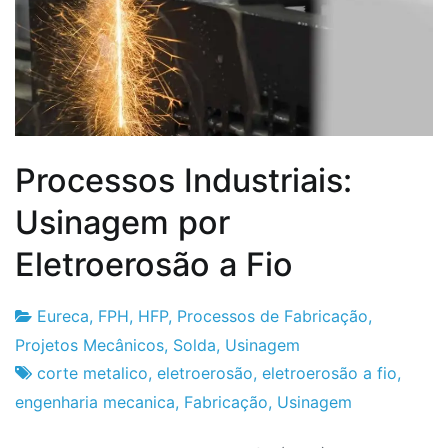
Processos Industriais:
Usinagem por
Eletroerosão a Fio
Eureca
,
FPH
,
HFP
,
Processos de Fabricação
,
Fabrica
22
Projetos Mecânicos
,
Solda
,
Usinagem
do
de
corte metalico
,
eletroerosão
,
eletroerosão a fio
,
Projeto
Maio
engenharia mecanica
,
Fabricação
,
Usinagem
de