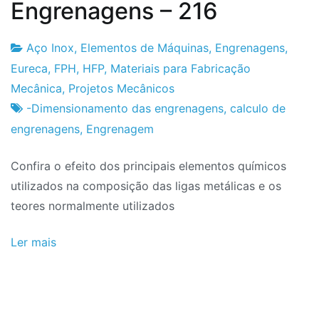
Engrenagens – 216
Aço Inox
,
Elementos de Máquinas
,
Engrenagens
,
Fabrica
23
Eureca
,
FPH
,
HFP
,
Materiais para Fabricação
do
de
Mecânica
,
Projetos Mecânicos
Projeto
Fevereiro
-Dimensionamento das engrenagens
,
calculo de
de
engrenagens
,
Engrenagem
2024
Confira o efeito dos principais elementos químicos
utilizados na composição das ligas metálicas e os
teores normalmente utilizados
Ler mais