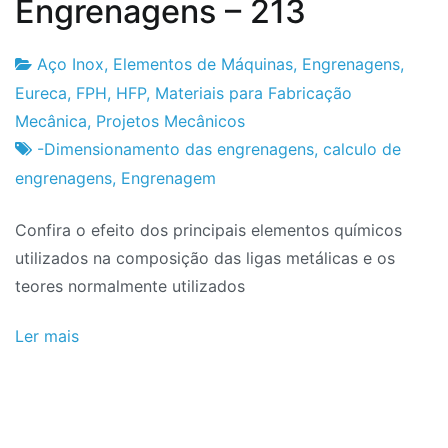
Engrenagens – 213
Aço Inox
,
Elementos de Máquinas
,
Engrenagens
,
Fabrica
20
Eureca
,
FPH
,
HFP
,
Materiais para Fabricação
do
de
Mecânica
,
Projetos Mecânicos
Projeto
Fevereiro
-Dimensionamento das engrenagens
,
calculo de
de
engrenagens
,
Engrenagem
2024
Confira o efeito dos principais elementos químicos
utilizados na composição das ligas metálicas e os
teores normalmente utilizados
Ler mais