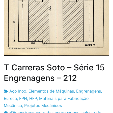
T Carreras Soto – Série 15
Engrenagens – 212
Aço Inox
,
Elementos de Máquinas
,
Engrenagens
,
Fabrica
19
Eureca
,
FPH
,
HFP
,
Materiais para Fabricação
do
de
Mecânica
,
Projetos Mecânicos
Projeto
Fevereiro
-Dimensionamento das engrenagens
,
calculo de