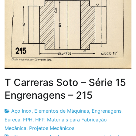
T Carreras Soto – Série 15
Engrenagens – 215
Aço Inox
,
Elementos de Máquinas
,
Engrenagens
,
Fabrica
22
Eureca
,
FPH
,
HFP
,
Materiais para Fabricação
do
de
Mecânica
,
Projetos Mecânicos