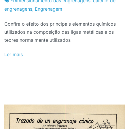
Projeto
Fevereiro
-Dimensionamento das engrenagens
,
calculo de
de
engrenagens
,
Engrenagem
2024
Confira o efeito dos principais elementos químicos
utilizados na composição das ligas metálicas e os
teores normalmente utilizados
Ler mais