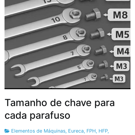
Tamanho de chave para
cada parafuso
Elementos de Máquinas
,
Eureca
,
FPH
,
HFP
,