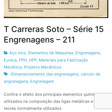
T Carreras Soto – Série 15
Engrenagens – 211
Aço Inox
,
Elementos de Máquinas
,
Engrenagens
,
Fabrica
17
Eureca
,
FPH
,
HFP
,
Materiais para Fabricação
do
de
Mecânica
,
Projetos Mecânicos
Projeto
Fevereiro
-Dimensionamento das engrenagens
,
calculo de
de
engrenagens
,
Engrenagem
2024
Confira o efeito dos principais elementos químicos
utilizados na composição das ligas metálicas e os
teores normalmente utilizados