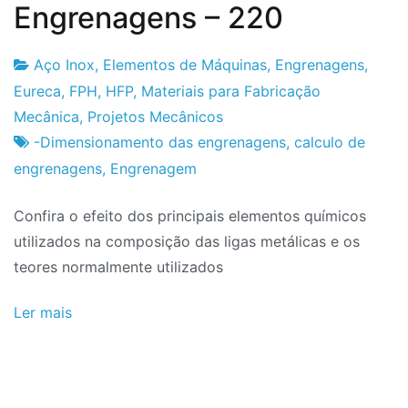
Engrenagens – 220
Aço Inox
,
Elementos de Máquinas
,
Engrenagens
,
Fabrica
26
Eureca
,
FPH
,
HFP
,
Materiais para Fabricação
do
de
Mecânica
,
Projetos Mecânicos
Projeto
Fevereiro
-Dimensionamento das engrenagens
,
calculo de
de
engrenagens
,
Engrenagem
2024
Confira o efeito dos principais elementos químicos
utilizados na composição das ligas metálicas e os
teores normalmente utilizados
Ler mais