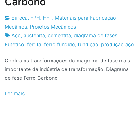
Carbono
Eureca
,
FPH
,
HFP
,
Materiais para Fabricação
Fabrica
17
Mecânica
,
Projetos Mecânicos
do
de
Aço
,
austenita
,
cementita
,
diagrama de fases
,
Projeto
Dezembro
Eutetico
,
ferrita
,
ferro fundido
,
fundição
,
produção aço
de
Confira as transformações do diagrama de fase mais
2022
importante da indústria de transformação: Diagrama
de fase Ferro Carbono
Ler mais