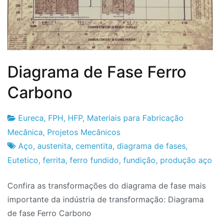
Diagrama de Fase Ferro
Carbono
Eureca
,
FPH
,
HFP
,
Materiais para Fabricação
Fabrica
28
Mecânica
,
Projetos Mecânicos
do
de
Aço
,
austenita
,
cementita
,
diagrama de fases
,
Projeto
Junho
Eutetico
,
ferrita
,
ferro fundido
,
fundição
,
produção aço
de
Confira as transformações do diagrama de fase mais
2022
importante da indústria de transformação: Diagrama
de fase Ferro Carbono