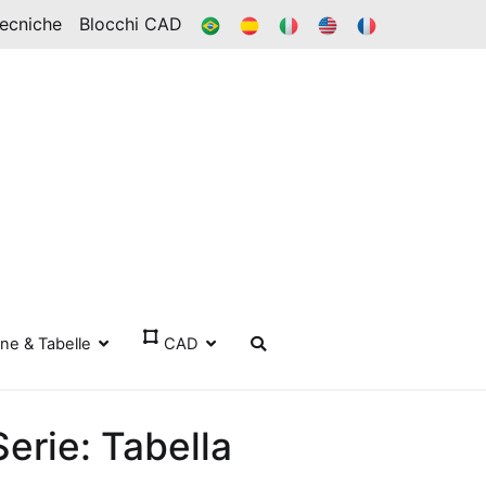
BR
ES
ESSO
IN
FR
Tecniche
Blocchi CAD
one & Tabelle
CAD
Serie: Tabella