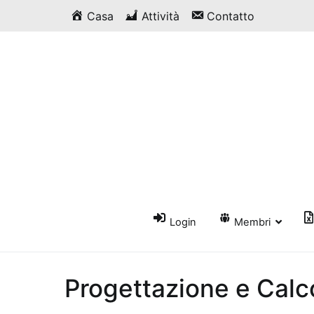
Vai
Casa
Attività
Contatto
al
contenuto
Login
Membri
Progettazione e Calco