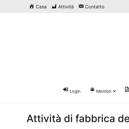
Vai
Casa
Attività
Contatto
al
contenuto
Login
Membri
Attività di fabbrica d