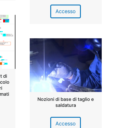
Accesso
t di
lcolo
ri
rmati
Nozioni di base di taglio e
saldatura
Accesso