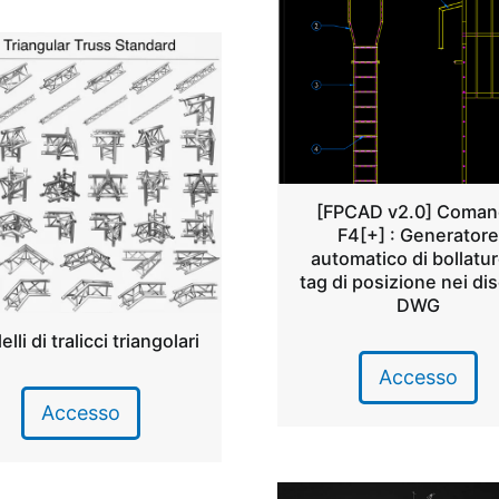
[FPCAD v2.0] Coma
F4[+] : Generatore
automatico di bollatu
tag di posizione nei di
DWG
lli di tralicci triangolari
Accesso
Accesso