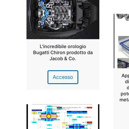
L'incredibile orologio
Bugatti Chiron prodotto da
Jacob & Co.
App
Accesso
di
d
pot
meta