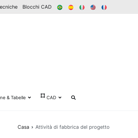
BR
ES
ESSO
IN
FR
Tecniche
Blocchi CAD
one & Tabelle
CAD
Casa
Attività di fabbrica del progetto