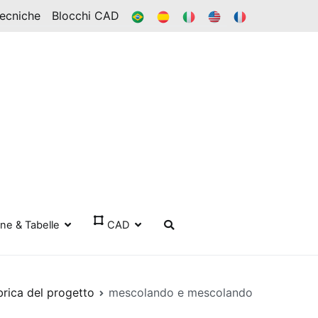
BR
ES
ESSO
IN
FR
Tecniche
Blocchi CAD
one & Tabelle
CAD
brica del progetto
mescolando e mescolando