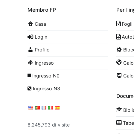
Membro FP
Per l'i
Casa
Fogli
Login
Auto
Profilo
Bloc
Ingresso
Calco
Ingresso N0
Calco
Ingresso N3
Docume
Bibl
Tabe
8,245,793 di visite