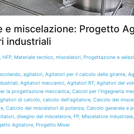
e e miscelazione: Progetto Ag
i industriali
,
HFP
,
Materiale tecnico
,
miscelatori
,
Progettazione e selez
scolando
,
agitatori
,
Agitatori per il calcolo della girante
,
Ag
dustriali
,
Agitatori meccanici
,
Agitatori RT
,
Agitatori del vo
per la progettazione meccanica
,
Calcoli per l'ingegneria me
itatori di calcolo
,
calcolo dell'agitatore
,
Calcolo dei misce
re
,
Calcolo dei miscelatori di potenza
,
Calcolo generale e p
itatori
,
disegno del miscelatore
,
FP
,
Miscelatore industriale
etto Agitatore
,
Progetto Mixer