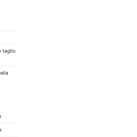
 taglio
ella
m
e