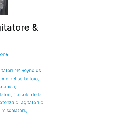
itatore &
ione
itatori Nº Reynolds
lume del serbatoio
,
ccanica
,
latori
,
Calcolo della
otenza di agitatori o
,
miscelatori.
,