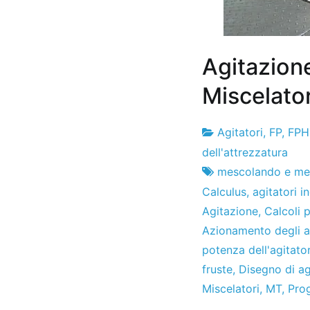
Agitazion
Miscelator
Agitatori
,
FP
,
FPH
Fabbrica
24
dell'attrezzatura
di
l'ottobre
mescolando e me
progetti
2013
Calculus
,
agitatori in
Agitazione
,
Calcoli 
Azionamento degli ag
potenza dell'agitato
fruste
,
Disegno di ag
Miscelatori
,
MT
,
Prog