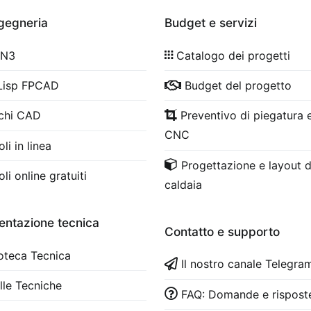
ngegneria
Budget e servizi
 N3
Catalogo dei progetti
Lisp FPCAD
Budget del progetto
chi CAD
Preventivo di piegatura e
CNC
li in linea
Progettazione e layout d
li online gratuiti
caldaia
ntazione tecnica
Contatto e supporto
ioteca Tecnica
Il nostro canale Telegra
lle Tecniche
FAQ: Domande e rispost