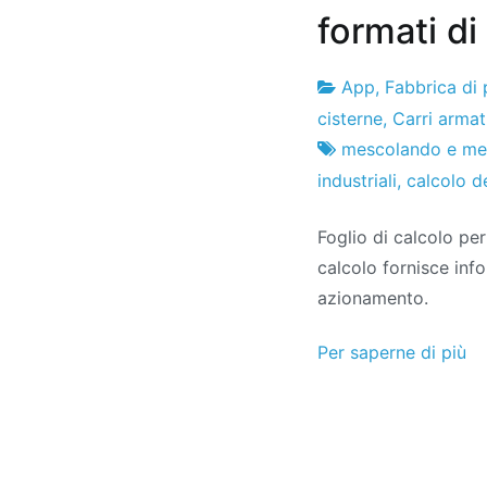
formati di
App
,
Fabbrica di 
Fabbrica
10
cisterne
,
Carri armat
di
il
mescolando e me
progetti
settembre
industriali
,
calcolo d
il
Foglio di calcolo per 
2024
calcolo fornisce info
azionamento.
Per saperne di più