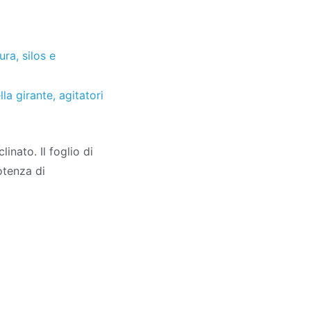
tura
,
silos e
lla girante
,
agitatori
linato. Il foglio di
otenza di