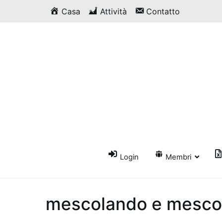
Vai
Casa
Attività
Contatto
al
contenuto
Login
Membri
mescolando e mesco