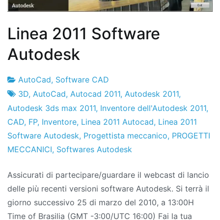
Linea 2011 Software
Autodesk
AutoCad
,
Software CAD
Fabbrica
16
3D
,
AutoCad
,
Autocad 2011
,
Autodesk 2011
,
di
di
Autodesk 3ds max 2011
,
Inventore dell'Autodesk 2011
,
progetti
marzo
CAD
,
FP
,
Inventore
,
Linea 2011 Autocad
,
Linea 2011
di
Software Autodesk
,
Progettista meccanico
,
PROGETTI
2010
MECCANICI
,
Softwares Autodesk
Assicurati di partecipare/guardare il webcast di lancio
delle più recenti versioni software Autodesk. Si terrà il
giorno successivo 25 di marzo del 2010, a 13:00H
Time of Brasilia (GMT -3:00/UTC 16:00) Fai la tua