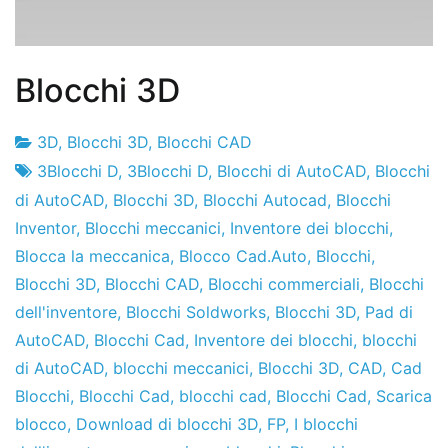
Blocchi 3D
3D
,
Blocchi 3D
,
Blocchi CAD
Fabbrica
5
3Blocchi D
,
3Blocchi D
,
Blocchi di AutoCAD
,
Blocchi
di
de
di AutoCAD
,
Blocchi 3D
,
Blocchi Autocad
,
Blocchi
progetti
gennaio
Inventor
,
Blocchi meccanici
,
Inventore dei blocchi
,
de
Blocca la meccanica
,
Blocco Cad.Auto
,
Blocchi
,
2011
Blocchi 3D
,
Blocchi CAD
,
Blocchi commerciali
,
Blocchi
dell'inventore
,
Blocchi Soldworks
,
Blocchi 3D
,
Pad di
AutoCAD
,
Blocchi Cad
,
Inventore dei blocchi
,
blocchi
di AutoCAD
,
blocchi meccanici
,
Blocchi 3D
,
CAD
,
Cad
Blocchi
,
Blocchi Cad
,
blocchi cad
,
Blocchi Cad
,
Scarica
blocco
,
Download di blocchi 3D
,
FP
,
I blocchi