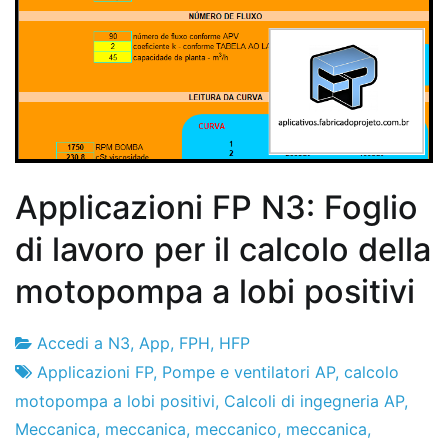
Applicazioni FP N3: Foglio
di lavoro per il calcolo della
motopompa a lobi positivi
Accedi a N3
,
App
,
FPH
,
HFP
Fabbrica
7
Applicazioni FP
,
Pompe e ventilatori AP
,
calcolo
di
de
motopompa a lobi positivi
,
Calcoli di ingegneria AP
,
progetti
gennaio
Meccanica
,
meccanica
,
meccanico
,
meccanica
,