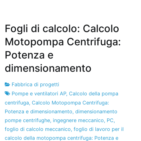
Fogli di calcolo: Calcolo
Motopompa Centrifuga:
Potenza e
dimensionamento
Fabbrica di progetti
Fabbrica
5
Pompe e ventilatori AP
,
Calcolo della pompa
di
di
centrifuga
,
Calcolo Motopompa Centrifuga:
progetti
maggio
Potenza e dimensionamento
,
dimensionamento
del
pompe centrifughe
,
ingegnere meccanico
,
PC
,
2017
foglio di calcolo meccanico
,
foglio di lavoro per il
calcolo della motopompa centrifuga: Potenza e