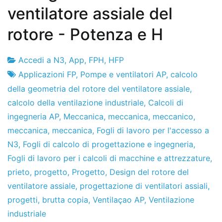
ventilatore assiale del
rotore - Potenza e H
Accedi a N3
,
App
,
FPH
,
HFP
Fabbrica
14
Applicazioni FP
,
Pompe e ventilatori AP
,
calcolo
di
il
della geometria del rotore del ventilatore assiale
,
progetti
dicembre
calcolo della ventilazione industriale
,
Calcoli di
de
ingegneria AP
,
Meccanica
,
meccanica
,
meccanico
,
2019
meccanica
,
meccanica
,
Fogli di lavoro per l'accesso a
N3
,
Fogli di calcolo di progettazione e ingegneria
,
Fogli di lavoro per i calcoli di macchine e attrezzature
,
prieto
,
progetto
,
Progetto
,
Design del rotore del
ventilatore assiale
,
progettazione di ventilatori assiali
,
progetti
,
brutta copia
,
Ventilaçao AP
,
Ventilazione
industriale