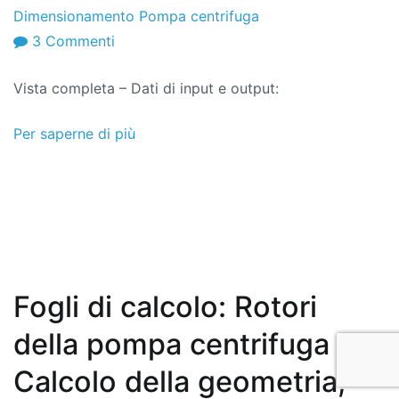
Dimensionamento Pompa centrifuga
SU
3 Commenti
Fogli
Vista completa – Dati di input e output:
di
calcolo:
Per saperne di più
Calcolo
Motopompa
Centrifuga:
Potenza
e
dimensionamento
Fogli di calcolo: Rotori
della pompa centrifuga –
Calcolo della geometria,