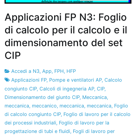
Applicazioni FP N3: Foglio
di calcolo per il calcolo e il
dimensionamento del set
CIP
Accedi a N3
,
App
,
FPH
,
HFP
Fabbrica
28
Applicazioni FP
,
Pompe e ventilatori AP
,
Calcolo
di
il
congiunto CIP
,
Calcoli di ingegneria AP
,
CIP
,
progetti
dicembre
Dimensionamento del giunto CIP
,
Meccanica
,
de
meccanica
,
meccanico
,
meccanica
,
meccanica
,
Foglio
2019
di calcolo congiunto CIP
,
Foglio di lavoro per il calcolo
dei processi industriali
,
Foglio di lavoro per la
progettazione di tubi e fluidi
,
Fogli di lavoro per