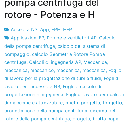
pompa centrifuga del
rotore - Potenza e H
Accedi a N3
,
App
,
FPH
,
HFP
Fabbrica
10
Applicazioni FP
,
Pompe e ventilatori AP
,
Calcolo
di
il
della pompa centrifuga
,
calcolo del sistema di
progetti
dicembre
pompaggio
,
calcolo Geometria Rotore Pompa
de
centrifuga
,
Calcoli di ingegneria AP
,
Meccanica
,
2019
meccanica
,
meccanico
,
meccanica
,
meccanica
,
Foglio
di lavoro per la progettazione di tubi e fluidi
,
Fogli di
lavoro per l'accesso a N3
,
Fogli di calcolo di
progettazione e ingegneria
,
Fogli di lavoro per i calcoli
di macchine e attrezzature
,
prieto
,
progetto
,
Progetto
,
progettazione della pompa centrifuga
,
disegno del
rotore della pompa centrifuga
,
progetti
,
brutta copia