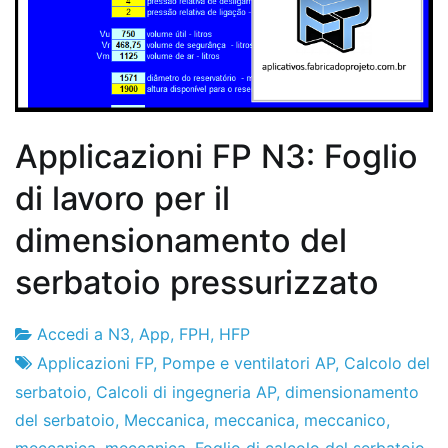
Applicazioni FP N3: Foglio
di lavoro per il
dimensionamento del
serbatoio pressurizzato
Accedi a N3
,
App
,
FPH
,
HFP
Fabbrica
23
Applicazioni FP
,
Pompe e ventilatori AP
,
Calcolo del
di
de
serbatoio
,
Calcoli di ingegneria AP
,
dimensionamento
progetti
gennaio
del serbatoio
,
Meccanica
,
meccanica
,
meccanico
,
de