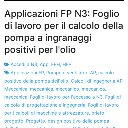
Applicazioni FP N3: Foglio
di lavoro per il calcolo della
pompa a ingranaggi
positivi per l'olio
Accedi a N3
,
App
,
FPH
,
HFP
Fabbrica
19
Applicazioni FP
,
Pompe e ventilatori AP
,
calcolo
di
il
positivo della pompa dell'olio
,
Calcoli di ingegneria AP
,
progetti
dicembre
Meccanica
,
meccanica
,
meccanico
,
meccanica
,
de
meccanica
,
Fogli di lavoro per l'accesso a N3
,
Fogli di
2019
calcolo di progettazione e ingegneria
,
Fogli di lavoro
per i calcoli di macchine e attrezzature
,
prieto
,
progetto
,
Progetto
,
design positivo della pompa