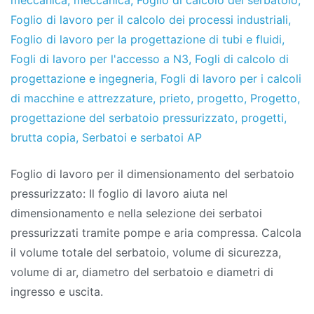
meccanica
,
meccanica
,
Foglio di calcolo del serbatoio
,
2020
Foglio di lavoro per il calcolo dei processi industriali
,
Foglio di lavoro per la progettazione di tubi e fluidi
,
Fogli di lavoro per l'accesso a N3
,
Fogli di calcolo di
progettazione e ingegneria
,
Fogli di lavoro per i calcoli
di macchine e attrezzature
,
prieto
,
progetto
,
Progetto
,
progettazione del serbatoio pressurizzato
,
progetti
,
brutta copia
,
Serbatoi e serbatoi AP
Foglio di lavoro per il dimensionamento del serbatoio
pressurizzato: Il foglio di lavoro aiuta nel
dimensionamento e nella selezione dei serbatoi
pressurizzati tramite pompe e aria compressa. Calcola
il volume totale del serbatoio, volume di sicurezza,
volume di ar, diametro del serbatoio e diametri di
ingresso e uscita.