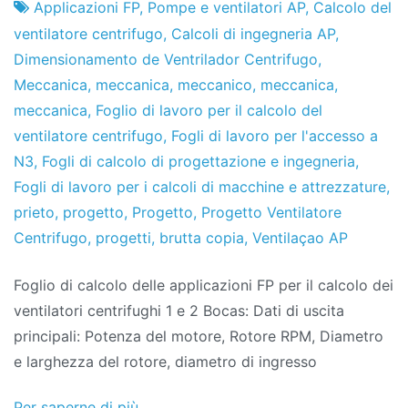
Fabbrica
29
Applicazioni FP
,
Pompe e ventilatori AP
,
Calcolo del
di
de
ventilatore centrifugo
,
Calcoli di ingegneria AP
,
progetti
novembre
Dimensionamento de Ventrilador Centrifugo
,
de
Meccanica
,
meccanica
,
meccanico
,
meccanica
,
2019
meccanica
,
Foglio di lavoro per il calcolo del
ventilatore centrifugo
,
Fogli di lavoro per l'accesso a
N3
,
Fogli di calcolo di progettazione e ingegneria
,
Fogli di lavoro per i calcoli di macchine e attrezzature
,
prieto
,
progetto
,
Progetto
,
Progetto Ventilatore
Centrifugo
,
progetti
,
brutta copia
,
Ventilaçao AP
Foglio di calcolo delle applicazioni FP per il calcolo dei
ventilatori centrifughi 1 e 2 Bocas: Dati di uscita
principali: Potenza del motore, Rotore RPM, Diametro
e larghezza del rotore, diametro di ingresso
Per saperne di più