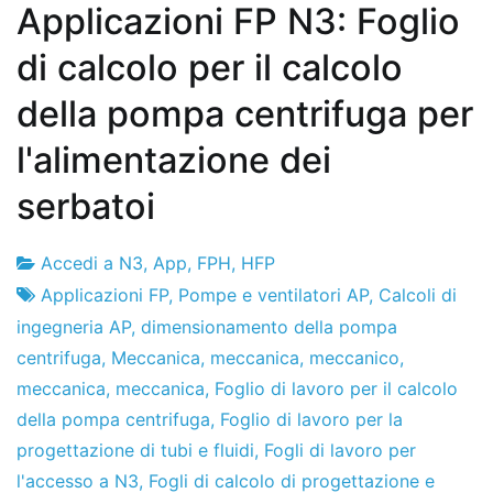
Applicazioni FP N3: Foglio
di calcolo per il calcolo
della pompa centrifuga per
l'alimentazione dei
serbatoi
Accedi a N3
,
App
,
FPH
,
HFP
Fabbrica
31
Applicazioni FP
,
Pompe e ventilatori AP
,
Calcoli di
di
il
ingegneria AP
,
dimensionamento della pompa
progetti
dicembre
centrifuga
,
Meccanica
,
meccanica
,
meccanico
,
de
meccanica
,
meccanica
,
Foglio di lavoro per il calcolo
2019
della pompa centrifuga
,
Foglio di lavoro per la
progettazione di tubi e fluidi
,
Fogli di lavoro per
l'accesso a N3
,
Fogli di calcolo di progettazione e