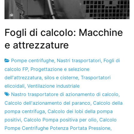
Fogli di calcolo: Macchine
e attrezzature
Pompe centrifughe
,
Nastri trasportatori
,
Fogli di
Fabbrica
18
calcolo FP
,
Progettazione e selezione
di
de
dell'attrezzatura
,
silos e cisterne
,
Trasportatori
progetti
febbraio
elicoidali
,
Ventilazione industriale
de
Nastro trasportatore di azionamento di calcolo
,
2011
Calcolo dell'azionamento del paranco
,
Calcolo della
pompa centrifuga
,
Calcolo dei lobi della pompa
positivi
,
Calcolo Pompa positiva per olio
,
Calcolo
Pompe Centrifughe Potenza Portata Pressione
,