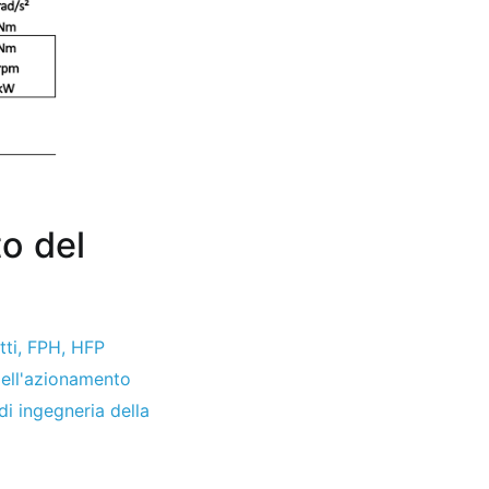
to del
tti
,
FPH
,
HFP
ell'azionamento
di ingegneria della