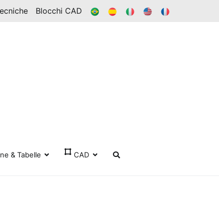
BR
ES
ESSO
IN
FR
Tecniche
Blocchi CAD
one & Tabelle
CAD