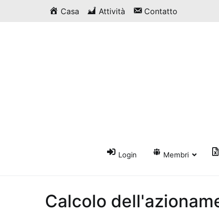
Vai
Casa
Attività
Contatto
al
contenuto
Login
Membri
Calcolo dell'azionam