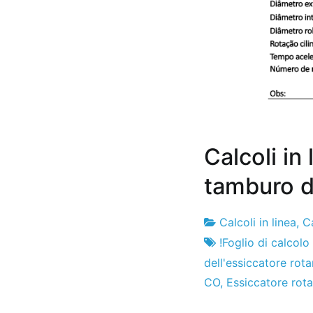
Calcoli in
tamburo de
Calcoli in linea
,
Ca
Fabbrica
31
!Foglio di calcolo
di
dell'agosto
dell'essiccatore rota
progetti
del
CO
,
Essiccatore rota
2020