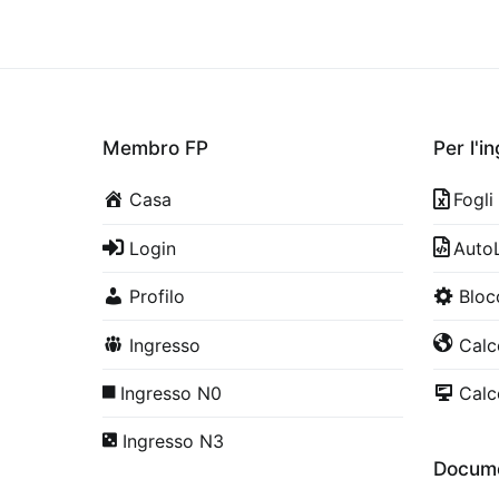
Membro FP
Per l'i
Casa
Fogli
Login
Auto
Profilo
Bloc
Ingresso
Calco
Ingresso N0
Calco
Ingresso N3
Docume