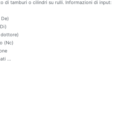
 di tamburi o cilindri su rulli. Informazioni di input:
 De)
Di)
l dottore)
ro (Nc)
ione
nati …