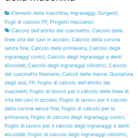
Elementi della macchina
,
Ingranaggi
,
Sorgenti
,
Fabbrica
28
Fogli di calcolo FP
,
Progetti meccanici
di
de
Calcolo dell'attrito del cuscinetto
,
Calcolo delle
progetti
febbraio
linee vita dei cavi in ​​acciaio
,
Calcolo della corona
de
senza fine
,
Calcolo della primavera
,
Calcolo degli
2011
ingranaggi conici
,
Calcolo degli ingranaggi a denti
elicoidali
,
Calcolo degli ingranaggi cilindrici
,
Calcolo
del cuscinetto Niemann
,
Calcoli delle marce
,
Quotatura
degli assi
,
FP
,
Foglio di calcolo dell'attrito dei
cuscinetti
,
Foglio di lavoro per il calcolo delle linee di
vita dei cavi in ​​acciaio
,
Foglio di lavoro per il calcolo
della corona senza fine
,
Foglio di calcolo per la
primavera
,
Foglio di calcolo degli ingranaggi conici
,
Foglio di lavoro per il calcolo degli ingranaggi a denti
elicoidali
,
Foglio di calcolo degli ingranaggi cilindrici
,