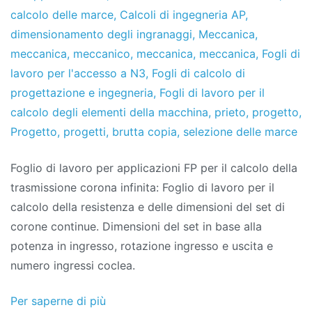
di
de
calcolo delle marce
,
Calcoli di ingegneria AP
,
progetti
febbraio
dimensionamento degli ingranaggi
,
Meccanica
,
de
meccanica
,
meccanico
,
meccanica
,
meccanica
,
Fogli di
2020
lavoro per l'accesso a N3
,
Fogli di calcolo di
progettazione e ingegneria
,
Fogli di lavoro per il
calcolo degli elementi della macchina
,
prieto
,
progetto
,
Progetto
,
progetti
,
brutta copia
,
selezione delle marce
Foglio di lavoro per applicazioni FP per il calcolo della
trasmissione corona infinita: Foglio di lavoro per il
calcolo della resistenza e delle dimensioni del set di
corone continue. Dimensioni del set in base alla
potenza in ingresso, rotazione ingresso e uscita e
numero ingressi coclea.
Per saperne di più