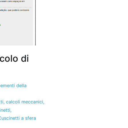
colo di
lementi della
ti
,
calcoli meccanici
,
inetti
,
Cuscinetti a sfera