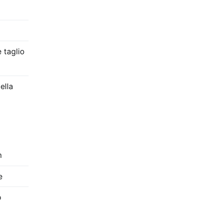
 taglio
ella
m
e
o