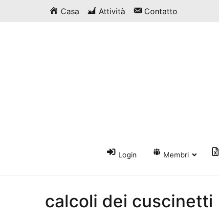
Vai
Casa
Attività
Contatto
al
contenuto
Login
Membri
calcoli dei cuscinetti