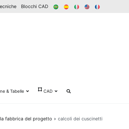
BR
ES
ESSO
IN
FR
Tecniche
Blocchi CAD
one & Tabelle
CAD
la fabbrica del progetto
calcoli dei cuscinetti