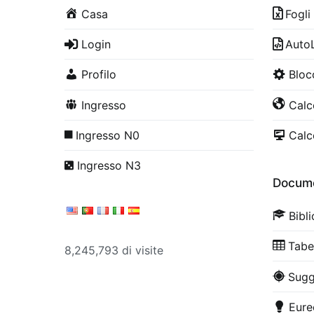
Casa
Fogli
Login
Auto
Profilo
Bloc
Ingresso
Calco
Ingresso N0
Calco
Ingresso N3
Docume
Bibl
Tabe
8,245,793 di visite
Sugg
Eure