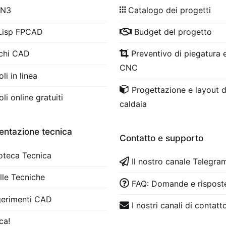
 N3
Catalogo dei progetti
Lisp FPCAD
Budget del progetto
chi CAD
Preventivo di piegatura e
CNC
li in linea
Progettazione e layout d
li online gratuiti
caldaia
ntazione tecnica
Contatto e supporto
ioteca Tecnica
Il nostro canale Telegra
lle Tecniche
FAQ: Domande e rispost
erimenti CAD
I nostri canali di contatt
ca!