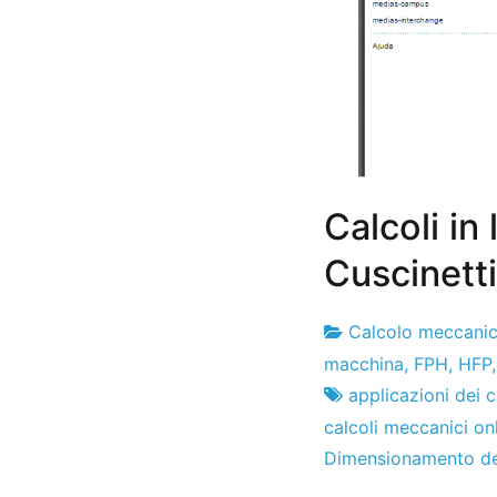
Calcoli in
Cuscinetti
Calcolo meccani
Fabbrica
2
macchina
,
FPH
,
HFP
di
de
applicazioni dei c
progetti
gennaio
calcoli meccanici on
de
Dimensionamento dei
2014