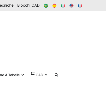
BR
ES
ESSO
IN
FR
Tecniche
Blocchi CAD
one & Tabelle
CAD