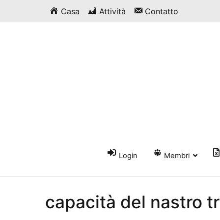
Vai
Casa
Attività
Contatto
al
contenuto
Login
Membri
capacità del nastro t