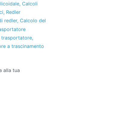
licoidale
,
Calcoli
ci
,
Redler
i redler
,
Calcolo del
rasportatore
 trasportatore
,
ore a trascinamento
 alla tua