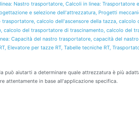
 linea: Nastro trasportatore
,
Calcoli in linea: Trasportatore e
ogettazione e selezione dell'attrezzatura
,
Progetti meccani
o trasportatore
,
calcolo dell'ascensore della tazza
,
calcolo d
e
,
calcolo del trasportatore di trascinamento
,
calcolo del t
linea: Capacità del nastro trasportatore
,
capacità del nastro
 RT
,
Elevatore per tazze RT
,
Tabelle tecniche RT
,
Trasportat
la può aiutarti a determinare quale attrezzatura è più adatta
are attentamente in base all'applicazione specifica.