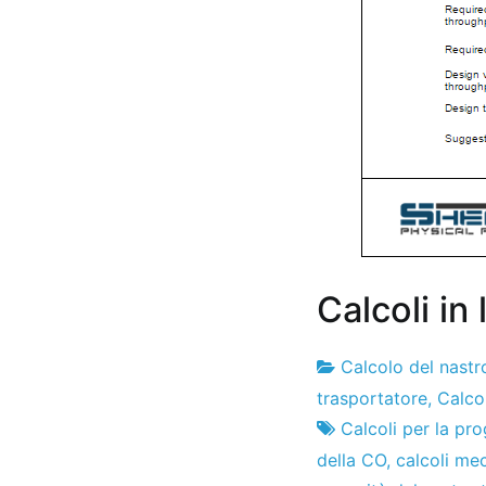
Calcoli in
Calcolo del nastr
Fabbrica
1
trasportatore
,
Calcol
di
di
Calcoli per la pr
progetti
aprile
della CO
,
calcoli mec