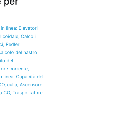
e per
 in linea: Elevatori
licoidale
,
Calcoli
ci
,
Redler
calcolo del nastro
ilo del
tore corrente
,
in linea: Capacità del
 CO
,
culla
,
Ascensore
ea CO
,
Trasportatore