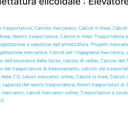
ilettatura elicoidale : Elevator
o trasportatore
,
Calcolo meccanico
,
Calcoli in linea
,
Calcoli
 linea: Nastro trasportatore
,
Calcoli in linea: Trasportatore e
ogettazione e selezione dell'attrezzatura
,
Progetti meccani
ogettazione meccanica
,
Calcoli per l'ingegneria meccanica
,
lo dell'ascensore della tazza
,
calcolo di redler
,
Calcolo del f
lo del trasportatore di trascinamento
,
calcolo del trasporta
a della CO
,
calcoli meccanici online
,
Calcoli in linea
,
Calcoli 
,
capacità del nastro trasportatore
,
Nastri trasportatori di
i meccanici
,
calcoli meccanici online
,
Trasportatore a cocl
CO