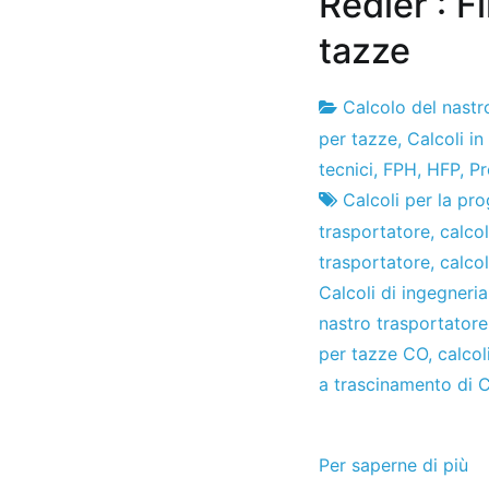
Redler : F
tazze
Calcolo del nastr
Fabbrica
16
per tazze
,
Calcoli in
di
del
tecnici
,
FPH
,
HFP
,
Pr
progetti
giugno
Calcoli per la pr
del
trasportatore
,
calco
2021
trasportatore
,
calco
Calcoli di ingegneri
nastro trasportatore
per tazze CO
,
calcol
a trascinamento di 
Per saperne di più