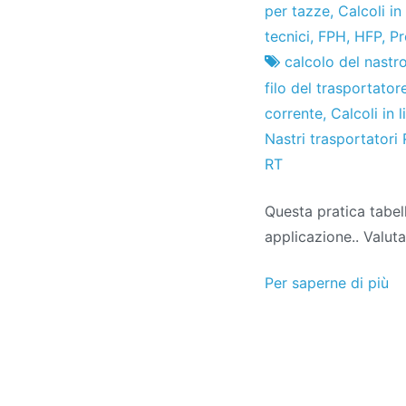
Fabbrica
11
per tazze
,
Calcoli in
di
il
tecnici
,
FPH
,
HFP
,
Pr
progetti
settembre
calcolo del nastr
il
filo del trasportator
2024
corrente
,
Calcoli in 
Nastri trasportatori
RT
Questa pratica tabel
applicazione.. Valut
Per saperne di più