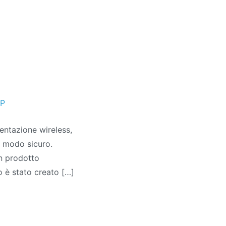
FP
mentazione wireless,
n modo sicuro.
n prodotto
o è stato creato […]