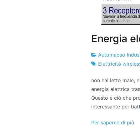
Energia ele
Automacao Indust
Fabbrica
20
Elettricità wireles
di
l'ottobre
non hai letto male, 
progetti
2010
energia elettrica tr
Questo è ciò che pr
interessante per bat
Per saperne di più