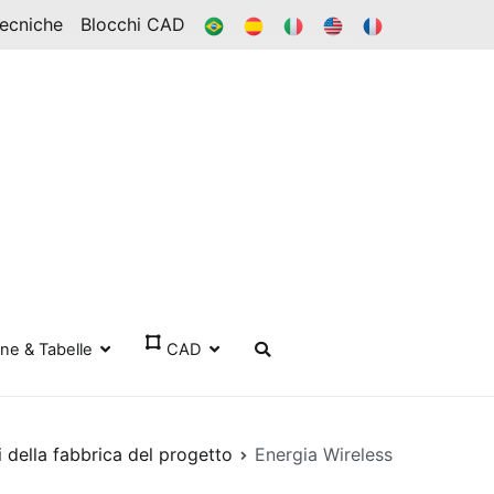
BR
ES
ESSO
IN
FR
Tecniche
Blocchi CAD
one & Tabelle
CAD
 della fabbrica del progetto
Energia Wireless