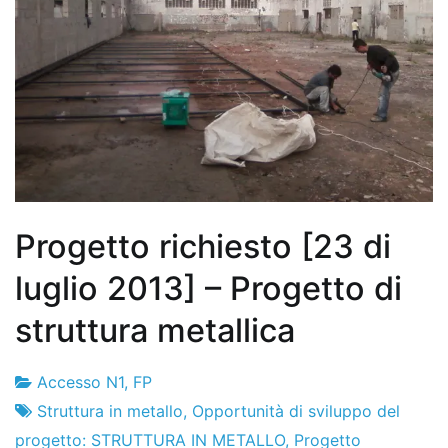
Progetto richiesto [23 di
luglio 2013] – Progetto di
struttura metallica
Accesso N1
,
FP
Fabbrica
23
Struttura in metallo
,
Opportunità di sviluppo del
di
il
progetto: STRUTTURA IN METALLO
,
Progetto