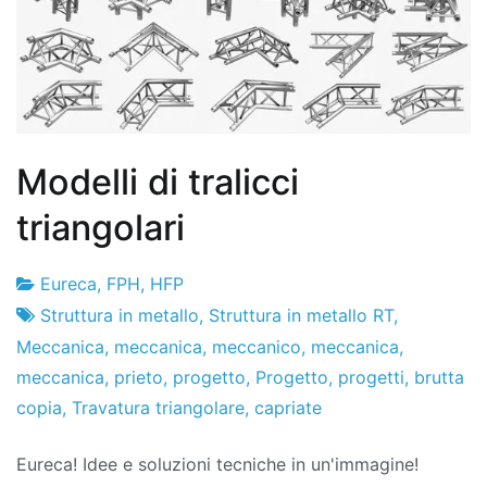
Modelli di tralicci
triangolari
Eureca
,
FPH
,
HFP
Fabbrica
24
Struttura in metallo
,
Struttura in metallo RT
,
di
de
Meccanica
,
meccanica
,
meccanico
,
meccanica
,
progetti
gennaio
meccanica
,
prieto
,
progetto
,
Progetto
,
progetti
,
brutta
de
copia
,
Travatura triangolare
,
capriate
2020
Eureca! Idee e soluzioni tecniche in un'immagine!