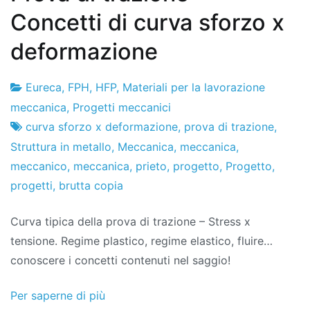
Concetti di curva sforzo x
deformazione
Eureca
,
FPH
,
HFP
,
Materiali per la lavorazione
Fabbrica
12
meccanica
,
Progetti meccanici
di
di
curva sforzo x deformazione
,
prova di trazione
,
progetti
marzo
Struttura in metallo
,
Meccanica
,
meccanica
,
di
meccanico
,
meccanica
,
prieto
,
progetto
,
Progetto
,
2022
progetti
,
brutta copia
Curva tipica della prova di trazione – Stress x
tensione. Regime plastico, regime elastico, fluire…
conoscere i concetti contenuti nel saggio!
Per saperne di più