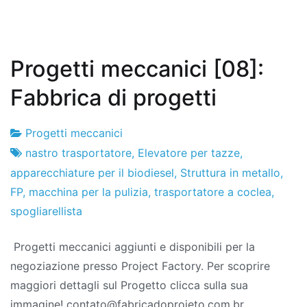
Progetti meccanici [08]:
Fabbrica di progetti
Progetti meccanici
Fabbrica
3
nastro trasportatore
,
Elevatore per tazze
,
di
il
apparecchiature per il biodiesel
,
Struttura in metallo
,
progetti
dicembre
FP
,
macchina per la pulizia
,
trasportatore a coclea
,
de
spogliarellista
2011
Progetti meccanici aggiunti e disponibili per la
negoziazione presso Project Factory. Per scoprire
maggiori dettagli sul Progetto clicca sulla sua
immagine! contato@fabricadoprojeto.com.br