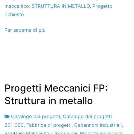
progetti
luglio
meccanico: STRUTTURA IN METALLO
,
Progetto
il
richiesto
2013
Per saperne di più
Progetti Meccanici FP:
Struttura in metallo
Catalogo dei progetti
,
Catalogo dei progetti
Progetti
27
201-300
,
Fabbrica di progetti
,
Capannoni industriali,
MK
di
Strutture Metalliche e Soppalchi
,
Progetti meccanici