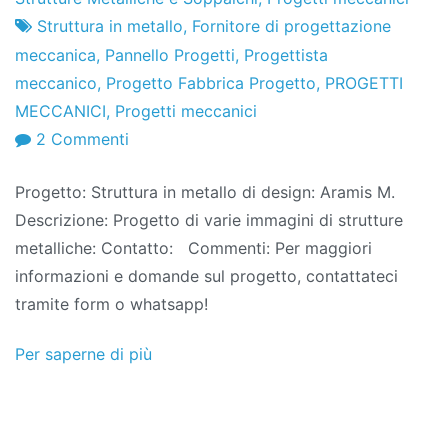
marzo
Struttura in metallo
,
Fornitore di progettazione
di
meccanica
,
Pannello Progetti
,
Progettista
2012
meccanico
,
Progetto Fabbrica Progetto
,
PROGETTI
MECCANICI
,
Progetti meccanici
SU
2 Commenti
Progetti
Progetto: Struttura in metallo di design: Aramis M.
Meccanici
Descrizione: Progetto di varie immagini di strutture
FP:
metalliche: Contatto: Commenti: Per maggiori
Struttura
informazioni e domande sul progetto, contattateci
in
tramite form o whatsapp!
metallo
Per saperne di più