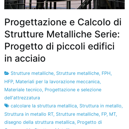
Progettazione e Calcolo di
Strutture Metalliche Serie:
Progetto di piccoli edifici
in acciaio
Strutture metalliche
,
Strutture metalliche
,
FPH
,
Fabbrica
26
HFP
,
Materiali per la lavorazione meccanica
,
di
de
Materiale tecnico
,
Progettazione e selezione
progetti
gennaio
dell'attrezzatura
de
calcolare la struttura metallica
,
Struttura in metallo
,
2016
Struttura in metallo RT
,
Strutture metalliche
,
FP
,
MT
,
disegno della struttura metallica
,
Progetto di