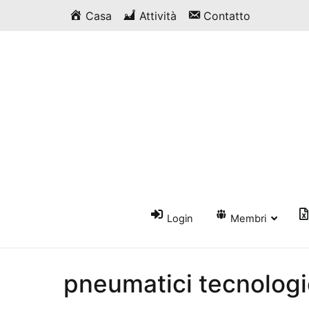
Vai
Casa
Attività
Contatto
al
contenuto
Login
Membri
pneumatici tecnologi