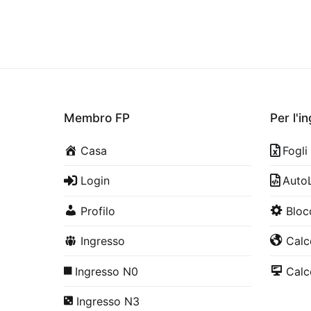
Membro FP
Per l'i
Casa
Fogli
Login
Auto
Profilo
Bloc
Ingresso
Calco
Ingresso N0
Calco
Ingresso N3