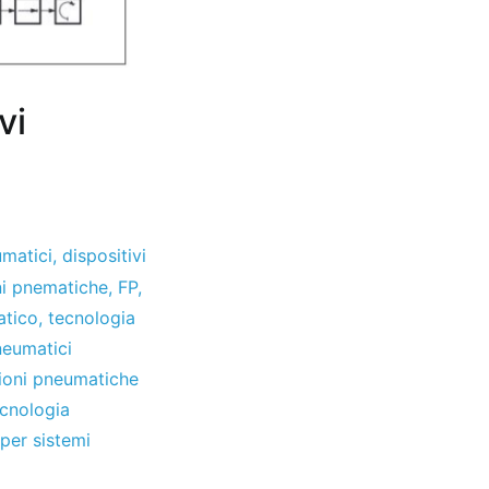
vi
umatici
,
dispositivi
ni pnematiche
,
FP
,
atico
,
tecnologia
neumatici
ioni pneumatiche
cnologia
per sistemi