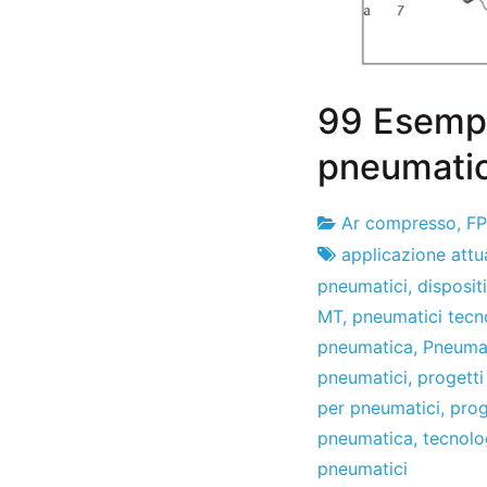
99 Esempi 
pneumatic
Ar compresso
,
F
Fabbrica
30
applicazione attu
di
il
pneumatici
,
disposit
progetti
dicembre
MT
,
pneumatici tecn
de
pneumatica
,
Pneuma
2010
pneumatici
,
progetti
per pneumatici
,
prog
pneumatica
,
tecnolo
pneumatici