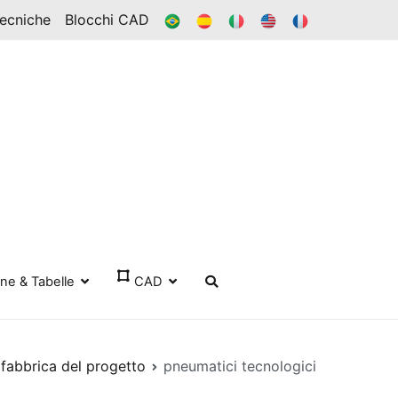
BR
ES
ESSO
IN
FR
Tecniche
Blocchi CAD
one & Tabelle
CAD
 fabbrica del progetto
pneumatici tecnologici