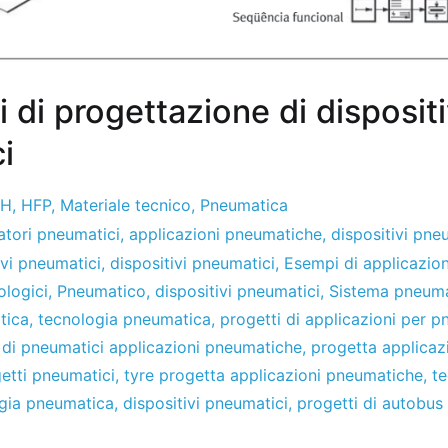
di progettazione di dispositi
i
PH
,
HFP
,
Materiale tecnico
,
Pneumatica
atori pneumatici
,
applicazioni pneumatiche
,
dispositivi pne
ivi pneumatici
,
dispositivi pneumatici
,
Esempi di applicazio
ologici
,
Pneumatico
,
dispositivi pneumatici
,
Sistema pneum
tica
,
tecnologia pneumatica
,
progetti di applicazioni per p
 di pneumatici applicazioni pneumatiche
,
progetta applicaz
etti pneumatici
,
tyre progetta applicazioni pneumatiche
,
te
gia pneumatica
,
dispositivi pneumatici
,
progetti di autobus 