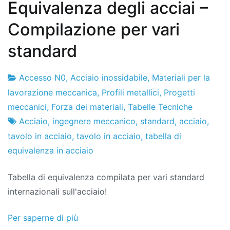
Equivalenza degli acciai –
Compilazione per vari
standard
Accesso N0
,
Acciaio inossidabile
,
Materiali per la
Fabbrica
2
lavorazione meccanica
,
Profili metallici
,
Progetti
di
il
meccanici
,
Forza dei materiali
,
Tabelle Tecniche
progetti
luglio
Acciaio
,
ingegnere meccanico
,
standard
,
acciaio
,
il
tavolo in acciaio
,
tavolo in acciaio
,
tabella di
2018
equivalenza in acciaio
Tabella di equivalenza compilata per vari standard
internazionali sull'acciaio!
Per saperne di più