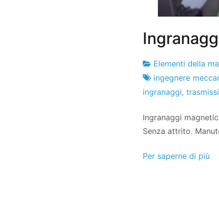
Ingranagg
Elementi della m
Fabbrica
5
ingegnere mecca
di
di
ingranaggi
,
trasmiss
progetti
marzo
Ingranaggi magnetic
di
Senza attrito. Manut
2022
Per saperne di più