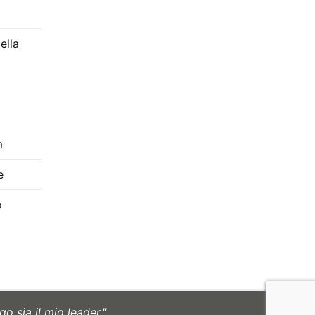
ella
m
e
o
://www.youtube.com/c/FabricadoProjeto
o sia il mio leader."