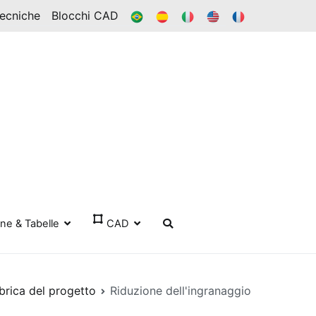
BR
ES
ESSO
IN
FR
Tecniche
Blocchi CAD
one & Tabelle
CAD
brica del progetto
Riduzione dell'ingranaggio