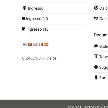
Ingresso
Calco
Ingresso N0
Calco
Ingresso N3
Docume
Bibl
Tabe
8,245,793 di visite
Sugg
Eure
Project Factory® 20