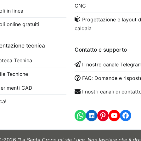
CNC
li in linea
Progettazione e layout d
li online gratuiti
caldaia
ntazione tecnica
Contatto e supporto
ioteca Tecnica
Il nostro canale Telegra
lle Tecniche
FAQ: Domande e rispost
erimenti CAD
I nostri canali di contatt
ca!
WhatsApp
LinkedIn
https
10-2026
"La Santa Croce mi sia Luce. Non lasciare che il drag