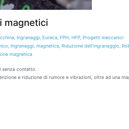
i magnetici
acchina
,
Ingranaggi
,
Eureca
,
FPH
,
HFP
,
Progetti meccanici
nico
,
Ingranaggi
,
magnetica
,
Riduzione dell'ingranaggio
,
Rot
ione magnetica
i senza contatto.
enzione e riduzione di rumore e vibrazioni, oltre ad una mag