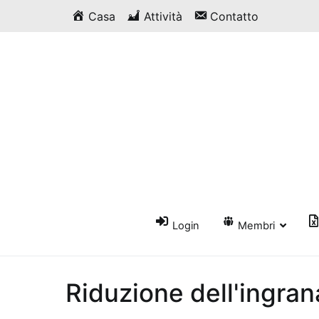
Vai
Casa
Attività
Contatto
al
contenuto
Login
Membri
Riduzione dell'ingra