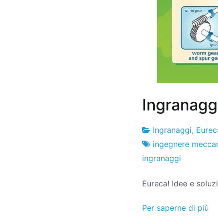
Ingranaggi
Ingranaggi
,
Eurec
Fabbrica
10
ingegnere mecca
di
il
ingranaggi
progetti
settembre
Eureca! Idee e soluz
il
2018
Per saperne di più