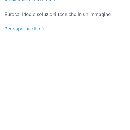
progetti
febbraio
Eureca! Idee e soluzioni tecniche in un'immagine!
de
2022
Per saperne di più