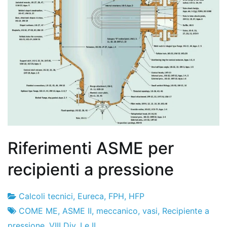
Riferimenti ASME per
recipienti a pressione
Calcoli tecnici
,
Eureca
,
FPH
,
HFP
Fabbrica
22
COME ME
,
ASME II
,
meccanico
,
vasi
,
Recipiente a
di
de
pressione
,
VIII Div. I e II