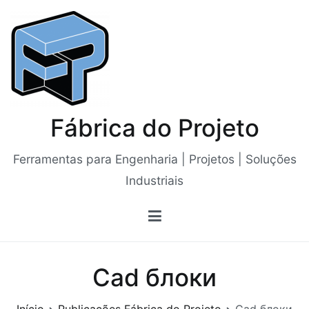
Saltar
para
o
conteúdo
Fábrica do Projeto
Ferramentas para Engenharia | Projetos | Soluções
Industriais
Cad блоки