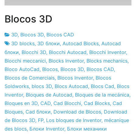
Blocos 3D
3D
,
Blocos 3D
,
Blocos CAD
Fabrica
5
3D blocks
,
3D блоки
,
Autocad Blocks
,
Autocad
do
de
блоки
,
Blocchi 3D
,
Blocchi Autocad
,
Blocchi Inventor
,
Projeto
Janeiro
Blocchi meccanici
,
Blocks Inventor
,
Blocks mechanics
,
de
Bloco AutoCad
,
Blocos
,
Blocos 3D
,
Blocos CAD
,
2011
Blocos de Comerciais
,
Blocos Inventor
,
Blocos
Soldworks
,
blocs 3D
,
Blocs Autocad
,
Blocs Cad
,
Blocs
Inventor
,
Bloques de Autocad
,
Bloques de la mecánica
,
Bloques en 3D
,
CAD
,
Cad Blocchi
,
Cad Blocks
,
Cad
Bloques
,
Cad блоки
,
Download de Blocos
,
Download
de Blocos 3D
,
FP
,
Los bloques de Inventor
,
mécanique
des blocs
,
Блоки Inventor
,
Блоки механики