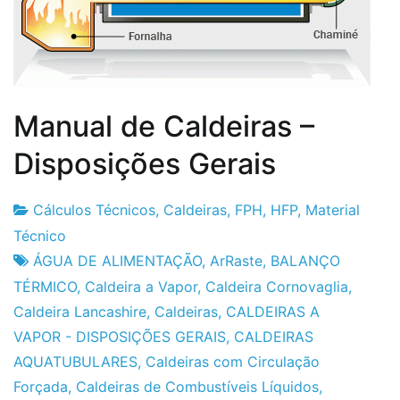
Manual de Caldeiras –
Disposições Gerais
Cálculos Técnicos
,
Caldeiras
,
FPH
,
HFP
,
Material
Fabrica
23
Técnico
do
de
ÁGUA DE ALIMENTAÇÃO
,
ArRaste
,
BALANÇO
Projeto
Abril
TÉRMICO
,
Caldeira a Vapor
,
Caldeira Cornovaglia
,
de
Caldeira Lancashire
,
Caldeiras
,
CALDEIRAS A
2010
VAPOR - DISPOSIÇÕES GERAIS
,
CALDEIRAS
AQUATUBULARES
,
Caldeiras com Circulação
Forçada
,
Caldeiras de Combustíveis Líquidos
,