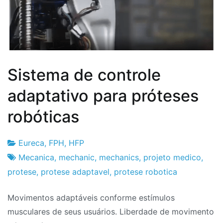
Sistema de controle
adaptativo para próteses
robóticas
Eureca
,
FPH
,
HFP
Fabrica
8
Mecanica
,
mechanic
,
mechanics
,
projeto medico
,
do
de
protese
,
protese adaptavel
,
protese robotica
Projeto
Novembro
Movimentos adaptáveis conforme estímulos
de
musculares de seus usuários. Liberdade de movimento
2021