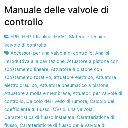
Manuale delle valvole di
controllo
FPH
,
HFP
,
Idraulica
,
HVAC
,
Materiale tecnico
,
Fabbrica
22
Valvole di controllo
di
del
Accessori per una valvola di controllo
,
Analisi
progetti
giugno
introduttiva alla cavitazione
,
Attuatore a pistone con
del
spostamento lineare
,
Attuatore a pistone con
2010
spostamento rotativo
,
attuatore elettrico
,
Attuatore
elettroidraulico
,
Attuatore pneumatico a pistone
,
Attuatore a molla e membrana
,
Attuatori per valvole di
controllo
,
Calcolo del livello di rumore
,
Calcolo del
coefficiente di flusso (CV) di una valvola
,
Caratteristica di flusso installata
,
Caratteristiche di
flusso
,
Caratteristiche di flusso delle valvole di