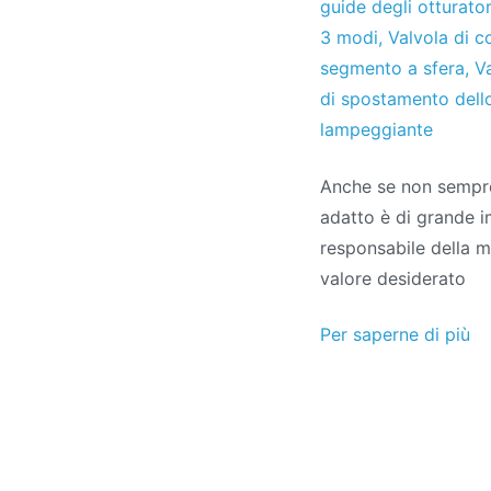
guide degli otturato
3 modi
,
Valvola di co
segmento a sfera
,
V
di spostamento dello
lampeggiante
Anche se non sempre r
adatto è di grande i
responsabile della mo
valore desiderato
Per saperne di più