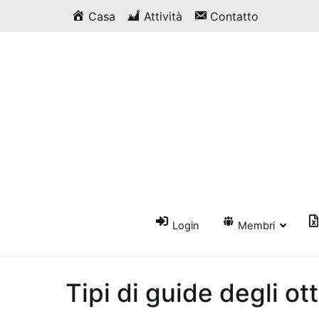
Vai
Casa
Attività
Contatto
al
contenuto
Login
Membri
Tipi di guide degli ot