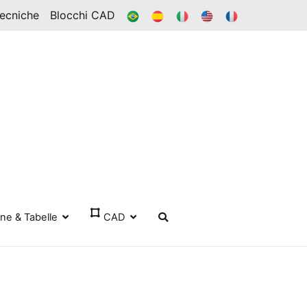
BR
ES
ESSO
IN
FR
Tecniche
Blocchi CAD
one & Tabelle
CAD