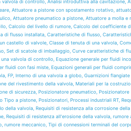
 valvola di controllo
,
Analisi introduttiva alla cavitazione
,
A
eare
,
Attuatore a pistone con spostamento rotativo
,
attuato
ulico
,
Attuatore pneumatico a pistone
,
Attuatore a molla 
llo
,
Calcolo del livello di rumore
,
Calcolo del coefficiente d
a di flusso installata
,
Caratteristiche di flusso
,
Caratteristic
un castello di valvole
,
Classe di tenuta di una valvola
,
Come
so
,
Set di scatole di imballaggio
,
Curve caratteristiche di fl
una valvola di controllo
,
Equazione generale per fluidi inco
r fluidi con fasi miste
,
Equazioni generali per fluidi comprim
ola
,
FP
,
Interno di una valvola a globo
,
Guarnizioni flangiate
one del rivestimento della valvola
,
Materiali per la costruzio
one di sicurezza
,
Posizionatore pneumatico
,
Posizionatore
o Tipo a pistone
,
Posizionatori
,
Processi industriali RT
,
Requ
do della valvola
,
Requisiti di resistenza alla corrosione della
ne
,
Requisiti di resistenza all'erosione della valvola
,
rumore 
o
,
rumore meccanico
,
Tipi di connessioni terminali del corp