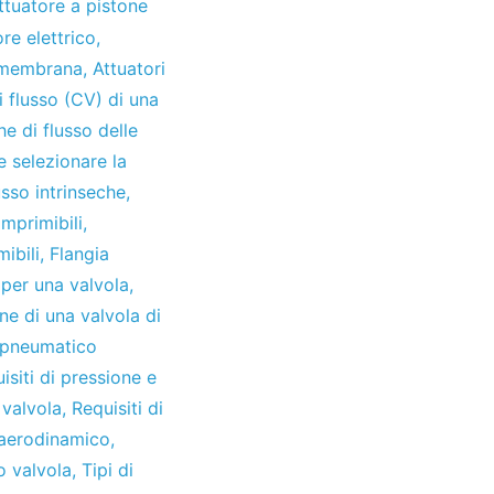
ttuatore a pistone
re elettrico
,
e membrana
,
Attuatori
i flusso (CV) di una
he di flusso delle
 selezionare la
usso intrinseche
,
mprimibili
,
ibili
,
Flangia
 per una valvola
,
ne di una valvola di
 pneumatico
isiti di pressione e
 valvola
,
Requisiti di
aerodinamico
,
o valvola
,
Tipi di