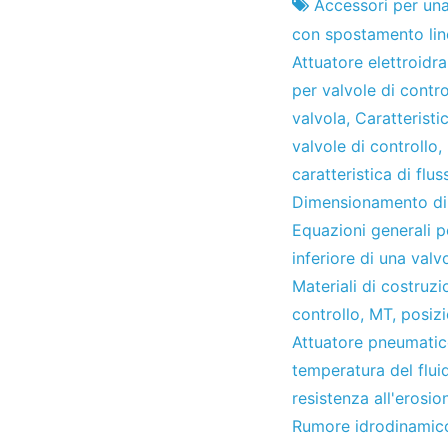
Fabbrica
22
Accessori per una
di
del
con spostamento lin
progetti
giugno
Attuatore elettroidra
del
per valvole di contro
2010
valvola
,
Caratteristic
valvole di controllo
,
caratteristica di flus
Dimensionamento di 
Equazioni generali pe
inferiore di una valv
Materiali di costruzi
controllo
,
MT
,
posizi
Attuatore pneumatic
temperatura del flui
resistenza all'erosio
Rumore idrodinamic