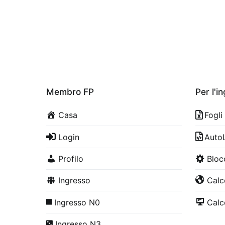
Membro FP
Per l'i
Casa
Fogli
Login
Auto
Profilo
Bloc
Ingresso
Calco
Ingresso N0
Calco
Ingresso N3