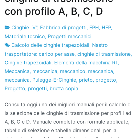
con profilo A, B, C, D
Cinghie "V"
,
Fabbrica di progetti
,
FPH
,
HFP
,
Fabbrica
4
Materiale tecnico
,
Progetti meccanici
di
il
Calcolo delle cinghie trapezoidali
,
Nastro
progetti
dicembre
trasportatore: carico per asse
,
cinghie di trasmissione
,
de
Cinghie trapezoidali
,
Elementi della macchina RT
,
2019
Meccanica
,
meccanica
,
meccanico
,
meccanica
,
meccanica
,
Pulegge-E-Cinghie
,
prieto
,
progetto
,
Progetto
,
progetti
,
brutta copia
Consulta oggi uno dei migliori manuali per il calcolo e
la selezione delle cinghie di trasmissione per profili ad
A, B, C e D. Manuale completo con formule applicate,
tabelle di selezione e tabelle dimensionali per la