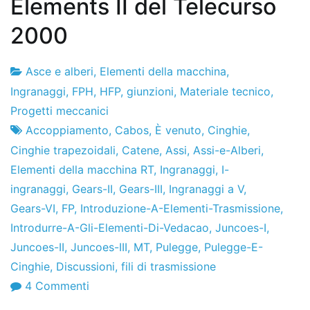
Elements II del Telecurso
2000
Asce e alberi
,
Elementi della macchina
,
Fabbrica
23
Ingranaggi
,
FPH
,
HFP
,
giunzioni
,
Materiale tecnico
,
di
il
Progetti meccanici
progetti
luglio
Accoppiamento
,
Cabos
,
È venuto
,
Cinghie
,
il
Cinghie trapezoidali
,
Catene
,
Assi
,
Assi-e-Alberi
,
2010
Elementi della macchina RT
,
Ingranaggi
,
I-
ingranaggi
,
Gears-II
,
Gears-III
,
Ingranaggi a V
,
Gears-VI
,
FP
,
Introduzione-A-Elementi-Trasmissione
,
Introdurre-A-Gli-Elementi-Di-Vedacao
,
Juncoes-I
,
Juncoes-II
,
Juncoes-III
,
MT
,
Pulegge
,
Pulegge-E-
Cinghie
,
Discussioni
,
fili di trasmissione
SU
4 Commenti
Dispense