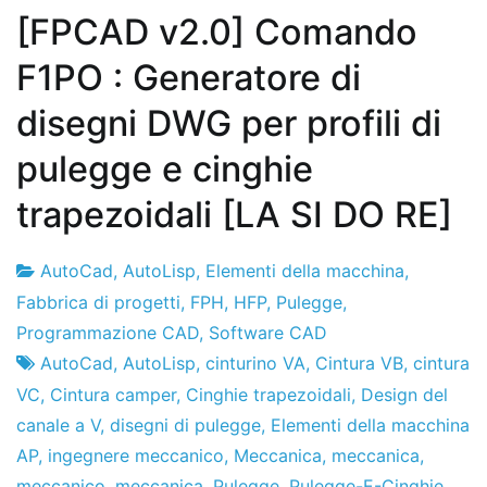
[FPCAD v2.0] Comando
F1PO : Generatore di
disegni DWG per profili di
pulegge e cinghie
trapezoidali [LA SI DO RE]
AutoCad
,
AutoLisp
,
Elementi della macchina
,
Fabbrica
22
Fabbrica di progetti
,
FPH
,
HFP
,
Pulegge
,
di
il
Programmazione CAD
,
Software CAD
progetti
luglio
AutoCad
,
AutoLisp
,
cinturino VA
,
Cintura VB
,
cintura
il
VC
,
Cintura camper
,
Cinghie trapezoidali
,
Design del
2021
canale a V
,
disegni di pulegge
,
Elementi della macchina
AP
,
ingegnere meccanico
,
Meccanica
,
meccanica
,
meccanico
,
meccanica
,
Pulegge
,
Pulegge-E-Cinghie
,