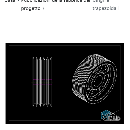
Casa
Pubblicazioni della fabbrica del
Cinghie
progetto
trapezoidali