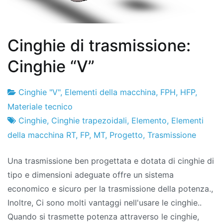
Cinghie di trasmissione:
Cinghie “V”
Cinghie "V"
,
Elementi della macchina
,
FPH
,
HFP
,
Fabbrica
20
Materiale tecnico
di
de
Cinghie
,
Cinghie trapezoidali
,
Elemento
,
Elementi
progetti
gennaio
della macchina RT
,
FP
,
MT
,
Progetto
,
Trasmissione
de
Una trasmissione ben progettata e dotata di cinghie di
2010
tipo e dimensioni adeguate offre un sistema
economico e sicuro per la trasmissione della potenza.,
Inoltre, Ci sono molti vantaggi nell'usare le cinghie..
Quando si trasmette potenza attraverso le cinghie,