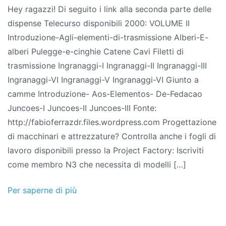
Hey ragazzi! Di seguito i link alla seconda parte delle
di
dispense Telecurso disponibili 2000: VOLUME II
Machine
Introduzione-Agli-elementi-di-trasmissione Alberi-E-
Elements
alberi Pulegge-e-cinghie Catene Cavi Filetti di
II
trasmissione Ingranaggi-I Ingranaggi-II Ingranaggi-III
del
Ingranaggi-VI Ingranaggi-V Ingranaggi-VI Giunto a
Telecurso
camme Introduzione- Aos-Elementos- De-Fedacao
2000
Juncoes-I Juncoes-II Juncoes-III Fonte:
http://fabioferrazdr.files.wordpress.com Progettazione
di macchinari e attrezzature? Controlla anche i fogli di
lavoro disponibili presso la Project Factory: Iscriviti
come membro N3 che necessita di modelli […]
Per saperne di più