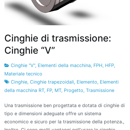
Cinghie di trasmissione:
Cinghie “V”
Cinghie "V"
,
Elementi della macchina
,
FPH
,
HFP
,
Fabbrica
20
Materiale tecnico
di
de
Cinghie
,
Cinghie trapezoidali
,
Elemento
,
Elementi
progetti
gennaio
della macchina RT
,
FP
,
MT
,
Progetto
,
Trasmissione
de
Una trasmissione ben progettata e dotata di cinghie di
2010
tipo e dimensioni adeguate offre un sistema
economico e sicuro per la trasmissione della potenza.,
Inoltre, Ci sono molti vantaggi nell'usare le cinghie..