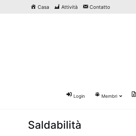
Vai
Casa
Attività
Contatto
al
contenuto
Login
Membri
Saldabilità