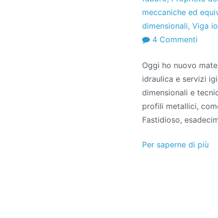
meccaniche ed equi
dimensionali
,
Viga io
SU
4 Commenti
Manu
Oggi ho nuovo materi
tecni
idraulica e servizi i
Profil
dimensionali e tecnic
metall
profili metallici, com
Fastidioso, esadecim
Per saperne di più