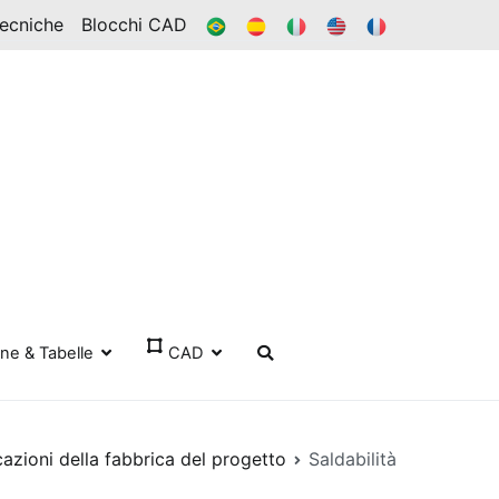
BR
ES
ESSO
IN
FR
Tecniche
Blocchi CAD
one & Tabelle
CAD
azioni della fabbrica del progetto
Saldabilità