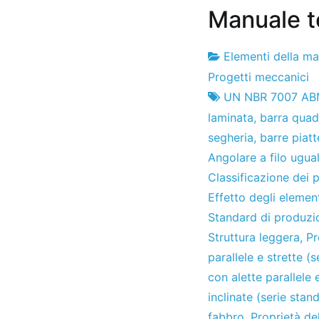
Manuale te
Elementi della m
Fabbrica
30
Progetti meccanici
di
di
UN NBR 7007 AB
progetti
aprile
laminata
,
barra quad
2010
segheria
,
barre piatt
Angolare a filo ugua
Classificazione dei pr
Effetto degli element
Standard di produzi
Struttura leggera
,
Pr
parallele e strette (
con alette parallele 
inclinate (serie stan
fabbro
,
Proprietà del