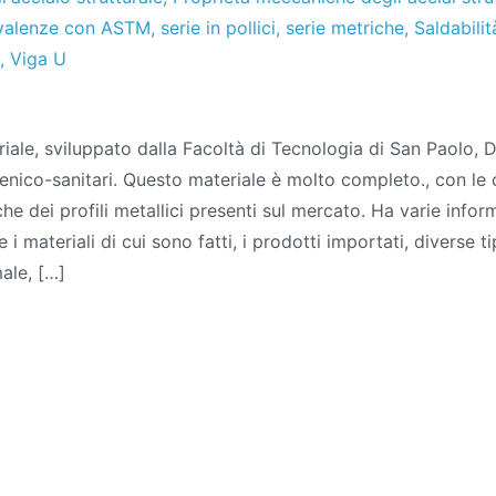
valenze con ASTM
,
serie in pollici
,
serie metriche
,
Saldabilit
,
Viga U
ale
ale, sviluppato dalla Facoltà di Tecnologia di San Paolo, 
co:
gienico-sanitari. Questo materiale è molto completo., con le 
i
he dei profili metallici presenti sul mercato. Ha varie inform
ici
e i materiali di cui sono fatti, i prodotti importati, diverse ti
ale, […]