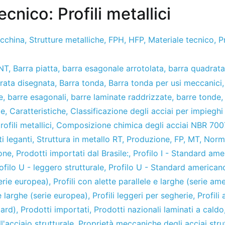
cnico: Profili metallici
acchina
,
Strutture metalliche
,
FPH
,
HFP
,
Materiale tecnico
,
P
NT
,
Barra piatta
,
barra esagonale arrotolata
,
barra quadrata
rata disegnata
,
Barra tonda
,
Barra tonda per usi meccanici
e
,
barre esagonali
,
barre laminate raddrizzate
,
barre tonde
le
,
Caratteristiche
,
Classificazione degli acciai per impieghi 
ofili metallici
,
Composizione chimica degli acciai NBR 700
i leganti
,
Struttura in metallo RT
,
Produzione
,
FP
,
MT
,
Norm
one
,
Prodotti importati dal Brasile:
,
Profilo I - Standard am
ofilo U - leggero strutturale
,
Profilo U - Standard american
serie europea)
,
Profili con alette parallele e larghe (serie am
e larghe (serie europea)
,
Profili leggeri per segherie
,
Profili
dard)
,
Prodotti importati
,
Prodotti nazionali laminati a caldo
l'acciaio strutturale
,
Proprietà meccaniche degli acciai strut