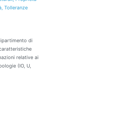
à
,
Tolleranze
Dipartimento di
caratteristiche
azioni relative ai
pologie (IO, U,