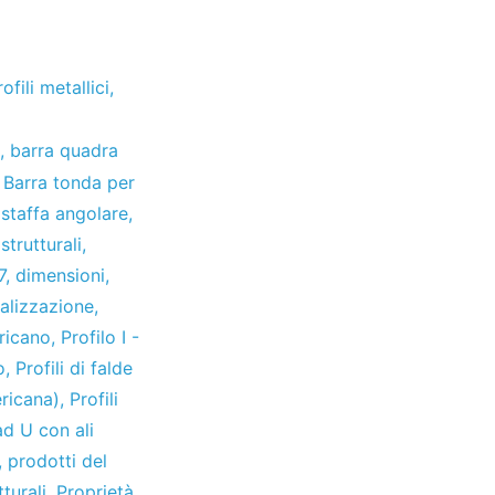
rofili metallici
,
,
barra quadra
,
Barra tonda per
,
staffa angolare
,
strutturali
,
7
,
dimensioni
,
alizzazione
,
ericano
,
Profilo I -
o
,
Profili di falde
ericana)
,
Profili
 ad U con ali
,
prodotti del
turali
,
Proprietà