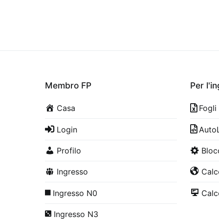
Membro FP
Per l'i
Casa
Fogli
Login
Auto
Profilo
Bloc
Ingresso
Calco
Ingresso N0
Calco
Ingresso N3